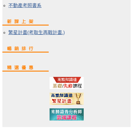
不動產考照書系
繁星計畫(考取生再戰計畫.)