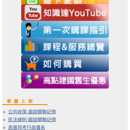
公共政策-圖說關聯記憶
民法總則-圖說關聯記憶
高普特考行政書系