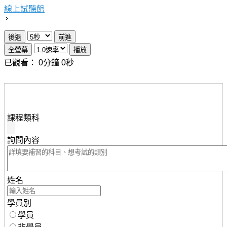
線上試聽館
已觀看：
0
分鐘
0
秒
想瞭解知識達行動版雲端課程，請填妥下列資料，服務人
員將儘速與您聯繫。
課程類科
詢問內容
姓名
學員別
學員