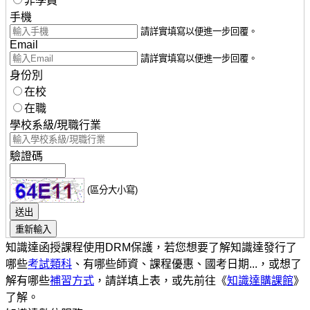
非學員
手機
請詳實填寫以便進一步回覆。
Email
請詳實填寫以便進一步回覆。
身份別
在校
在職
學校系級/現職行業
驗證碼
(區分大小寫)
知識達函授課程使用DRM保護，若您想要了解知識達發行了
哪些
考試類科
、有哪些師資、課程優惠、國考日期...，或想了
解有哪些
補習方式
，請詳填上表，或先前往《
知識達購課館
》
了解。