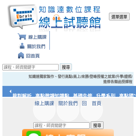
選單
選單
搜尋
知識達獨家製作、發行高點/高上/來勝/登峰授權之就業/升學/證照/
進修各類函授課程
經典裁判解析
高點微課知識點
基礎先修
升學系列
高點國文
線上購課
關於我們
回 首頁
應統/實務
知識達文化
搜尋