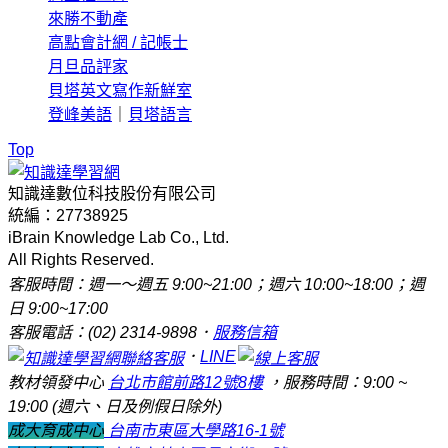
來勝不動產
高點會計網 / 記帳士
月旦品評家
貝塔英文寫作新鮮室
登峰美語
｜
貝塔語言
Top
知識達數位科技股份有限公司
統編：27738925
iBrain Knowledge Lab Co., Ltd.
All Rights Reserved.
客服時間：週一～週五 9:00~21:00；週六 10:00~18:00；週
日 9:00~17:00
客服電話：(02) 2314-9898．
服務信箱
．
LINE
教材領發中心
台北市館前路12號8樓
，服務時間：9:00 ~
19:00 (週六、日及例假日除外)
成大育成中心
台南市東區大學路16-1號