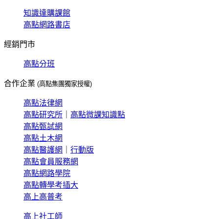
知識達購課館
高點網路書店
經銷門市
高點分班
合作企業
(高點集團獨家授權)
高點法律網
高點研究所
｜
高點微課知識點
高點甄試網
高點土木網
高點醫護網
｜
行動版
高點會員服務網
高點網路學院
高點轉學考插大
高上高普考
高上社工師