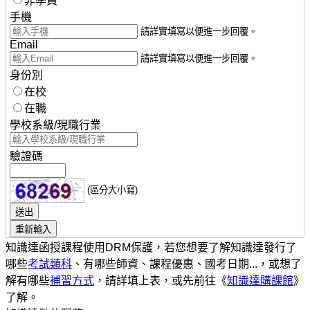
非學員
手機
請詳實填寫以便進一步回覆。
Email
請詳實填寫以便進一步回覆。
身份別
在校
在職
學校系級/現職行業
驗證碼
(區分大小寫)
知識達函授課程使用DRM保護，若您想要了解知識達發行了
哪些
考試類科
、有哪些師資、課程優惠、國考日期...，或想了
解有哪些
補習方式
，請詳填上表，或先前往《
知識達購課館
》
了解。