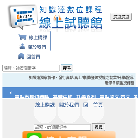
選單
選單
搜尋
知識達獨家製作、發行高點/高上/來勝/登峰授權之就業/升學/證照/
進修各類函授課程
解析
高點微課知識點
基礎先修
升學系列
高點國文/英文
高
線上購課
關於我們
回 首頁
知識達文化
搜尋