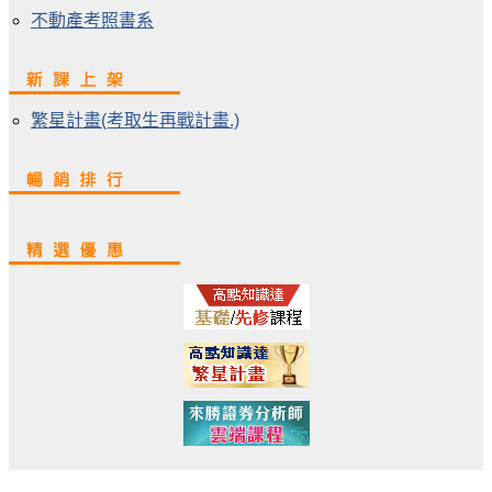
不動產考照書系
繁星計畫(考取生再戰計畫.)