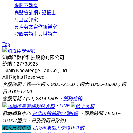
來勝不動產
高點會計網 / 記帳士
月旦品評家
貝塔英文寫作新鮮室
登峰美語
｜
貝塔語言
Top
知識達數位科技股份有限公司
統編：27738925
iBrain Knowledge Lab Co., Ltd.
All Rights Reserved.
客服時間：週一～週五 9:00~21:00；週六 10:00~18:00；週
日 9:00~17:00
客服電話：(02) 2314-9898．
服務信箱
．
LINE
教材領發中心
台北市館前路12號8樓
，服務時間：9:00 ~
19:00 (週六、日及例假日除外)
成大育成中心
台南市東區大學路16-1號