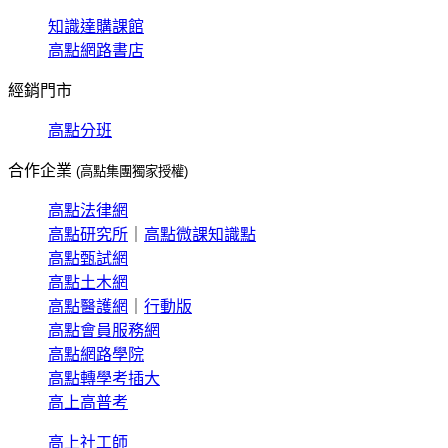
知識達購課館
高點網路書店
經銷門市
高點分班
合作企業
(高點集團獨家授權)
高點法律網
高點研究所
｜
高點微課知識點
高點甄試網
高點土木網
高點醫護網
｜
行動版
高點會員服務網
高點網路學院
高點轉學考插大
高上高普考
高上社工師