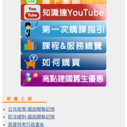
公共政策-圖說關聯記憶
民法總則-圖說關聯記憶
高普特考行政書系