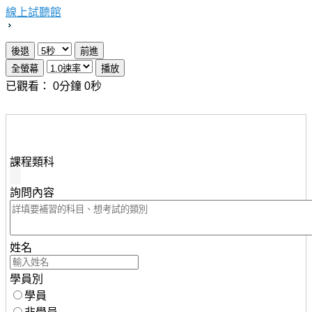
線上試聽館
已觀看：
0
分鐘
0
秒
想瞭解知識達行動版雲端課程，請填妥下列資料，服務人
員將儘速與您聯繫。
課程類科
詢問內容
姓名
學員別
學員