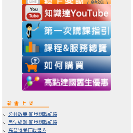
公共政策-圖說關聯記憶
民法總則-圖說關聯記憶
高普特考行政書系