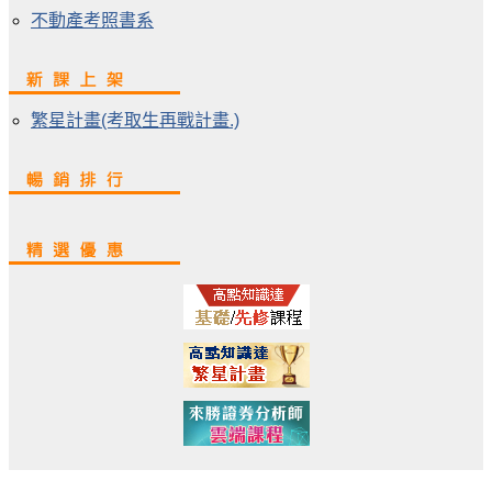
不動產考照書系
繁星計畫(考取生再戰計畫.)