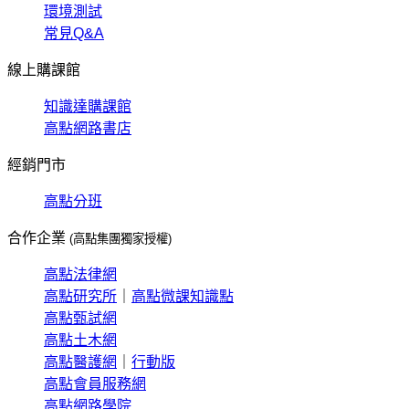
環境測試
常見Q&A
線上購課館
知識達購課館
高點網路書店
經銷門市
高點分班
合作企業
(高點集團獨家授權)
高點法律網
高點研究所
｜
高點微課知識點
高點甄試網
高點土木網
高點醫護網
｜
行動版
高點會員服務網
高點網路學院