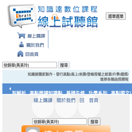
選單
選單
搜尋
知識達獨家製作、發行高點/高上/來勝/登峰授權之就業/升學/證照/
進修各類函授課程
經典裁判解析
高點微課知識點
基礎先修
升學系列
高點國文/
線上購課
關於我們
回 首頁
統/實務
知識達文化
搜尋