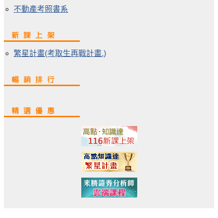
不動產考照書系
繁星計畫(考取生再戰計畫.)