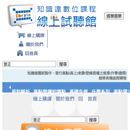
選單
選單
搜尋
知識達獨家製作、發行高點/高上/來勝/登峰授權之就業/升學/證照/
進修各類函授課程
經典裁判解析
高點微課知識點
基礎先修
升學系列
高點國文
線上購課
關於我們
回 首頁
應統/實務
知識達文化
搜尋