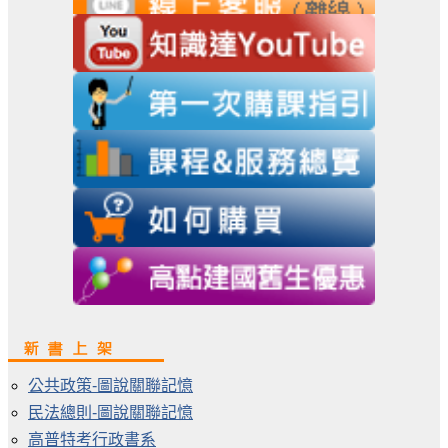
公共政策-圖說關聯記憶
民法總則-圖說關聯記憶
高普特考行政書系