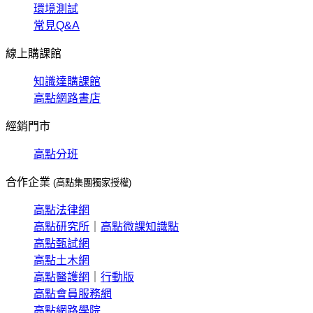
環境測試
常見Q&A
線上購課館
知識達購課館
高點網路書店
經銷門市
高點分班
合作企業
(高點集團獨家授權)
高點法律網
高點研究所
｜
高點微課知識點
高點甄試網
高點土木網
高點醫護網
｜
行動版
高點會員服務網
高點網路學院