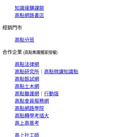
知識達購課館
高點網路書店
經銷門市
高點分班
合作企業
(高點集團獨家授權)
高點法律網
高點研究所
｜
高點微課知識點
高點甄試網
高點土木網
高點醫護網
｜
行動版
高點會員服務網
高點網路學院
高點轉學考插大
高上高普考
高上社工師