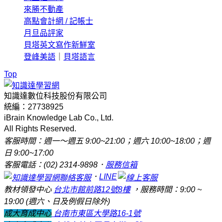
來勝不動產
高點會計網 / 記帳士
月旦品評家
貝塔英文寫作新鮮室
登峰美語
｜
貝塔語言
Top
知識達數位科技股份有限公司
統編：27738925
iBrain Knowledge Lab Co., Ltd.
All Rights Reserved.
客服時間：週一～週五 9:00~21:00；週六 10:00~18:00；週
日 9:00~17:00
客服電話：(02) 2314-9898．
服務信箱
．
LINE
教材領發中心
台北市館前路12號8樓
，服務時間：9:00 ~
19:00 (週六、日及例假日除外)
成大育成中心
台南市東區大學路16-1號