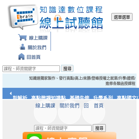
選單
選單
搜尋
知識達獨家製作、發行高點/高上/來勝/登峰授權之就業/升學/證照/
進修各類函授課程
典裁判解析
高點微課知識點
基礎先修
升學系列
高點國文/
線上購課
關於我們
回 首頁
統/實務
知識達文化
搜尋