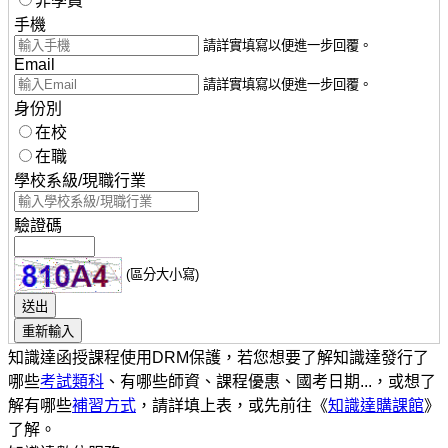
非學員
手機
請詳實填寫以便進一步回覆。
Email
請詳實填寫以便進一步回覆。
身份別
在校
在職
學校系級/現職行業
驗證碼
(區分大小寫)
知識達函授課程使用DRM保護，若您想要了解知識達發行了
哪些
考試類科
、有哪些師資、課程優惠、國考日期...，或想了
解有哪些
補習方式
，請詳填上表，或先前往《
知識達購課館
》
了解。