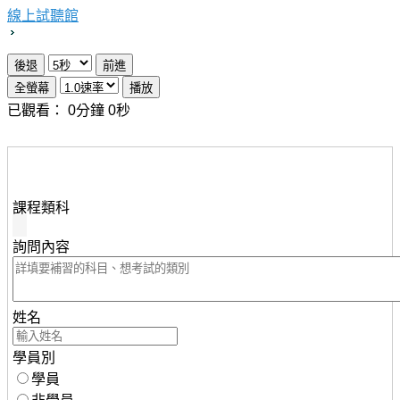
線上試聽館
已觀看：
0
分鐘
0
秒
想瞭解知識達行動版雲端課程，請填妥下列資料，服務人
員將儘速與您聯繫。
課程類科
詢問內容
姓名
學員別
學員