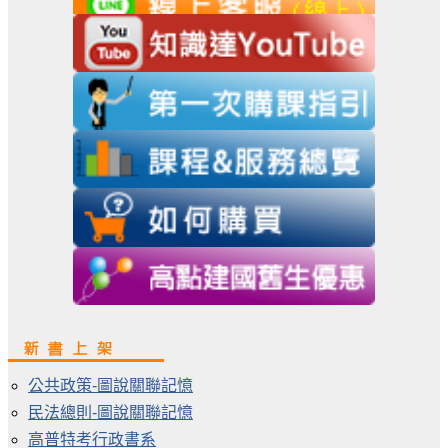
公共政策-圖說關聯記憶
民法總則-圖說關聯記憶
高普特考行政書系