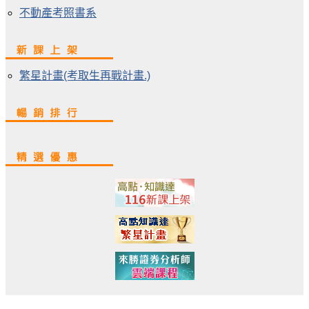
不動產考照書系
繁星計畫(考取生再戰計畫.)