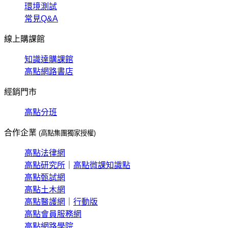
環境測試
常見Q&A
線上購課館
知識達購課館
高點網路書店
經銷門市
高點分班
合作企業
(高點集團獨家授權)
高點法律網
高點研究所
｜
高點微課知識點
高點甄試網
高點土木網
高點醫護網
｜
行動版
高點會員服務網
高點網路學院