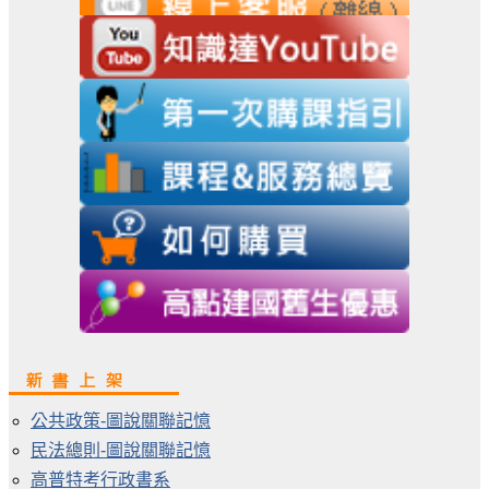
公共政策-圖說關聯記憶
民法總則-圖說關聯記憶
高普特考行政書系