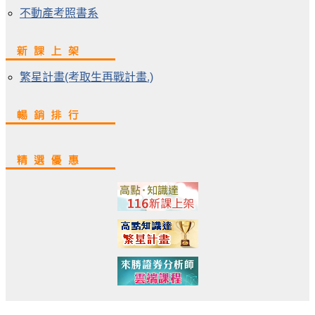
不動產考照書系
繁星計畫(考取生再戰計畫.)