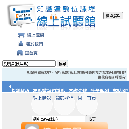
選單
選單
搜尋
知識達獨家製作、發行高點/高上/來勝/登峰授權之就業/升學/證照/
進修各類函授課程
經典裁判解析
高點微課知識點
基礎先修
升學系列
高點國文
線上購課
關於我們
回 首頁
應統/實務
知識達文化
搜尋