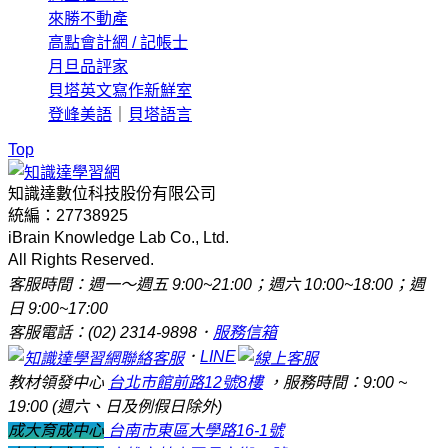
來勝不動產
高點會計網 / 記帳士
月旦品評家
貝塔英文寫作新鮮室
登峰美語
｜
貝塔語言
Top
知識達數位科技股份有限公司
統編：27738925
iBrain Knowledge Lab Co., Ltd.
All Rights Reserved.
客服時間：週一～週五 9:00~21:00；週六 10:00~18:00；週
日 9:00~17:00
客服電話：(02) 2314-9898．
服務信箱
．
LINE
教材領發中心
台北市館前路12號8樓
，服務時間：9:00 ~
19:00 (週六、日及例假日除外)
成大育成中心
台南市東區大學路16-1號