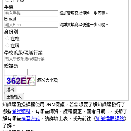
非學員
手機
請詳實填寫以便進一步回覆。
Email
請詳實填寫以便進一步回覆。
身份別
在校
在職
學校系級/現職行業
驗證碼
(區分大小寫)
知識達函授課程使用DRM保護，若您想要了解知識達發行了
哪些
考試類科
、有哪些師資、課程優惠、國考日期...，或想了
解有哪些
補習方式
，請詳填上表，或先前往《
知識達購課館
》
了解。