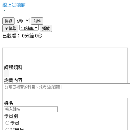
線上試聽館
已觀看：
0
分鐘
0
秒
想瞭解知識達行動版雲端課程，請填妥下列資料，服務人
員將儘速與您聯繫。
課程類科
詢問內容
姓名
學員別
學員