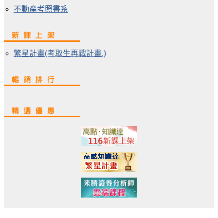
不動產考照書系
繁星計畫(考取生再戰計畫.)