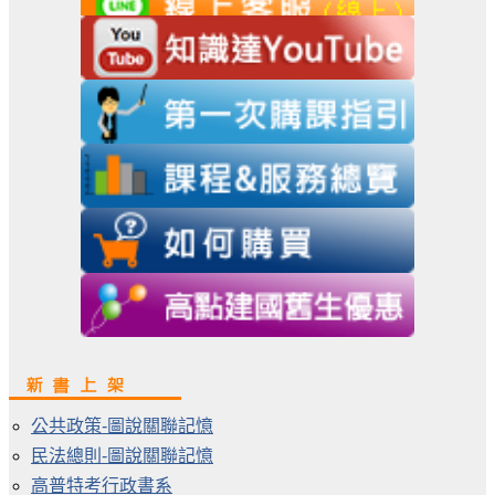
公共政策-圖說關聯記憶
民法總則-圖說關聯記憶
高普特考行政書系