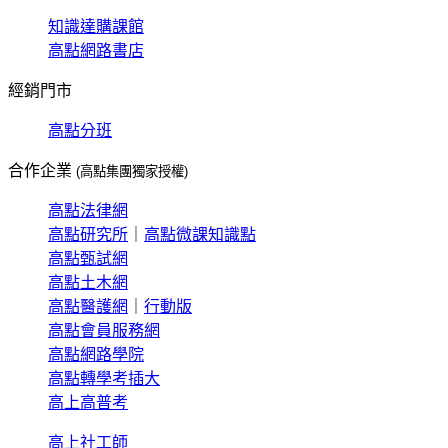
知識達購課館
高點網路書店
經銷門市
高點分班
合作企業
(高點集團獨家授權)
高點法律網
高點研究所
｜
高點微課知識點
高點甄試網
高點土木網
高點醫護網
｜
行動版
高點會員服務網
高點網路學院
高點轉學考插大
高上高普考
高上社工師