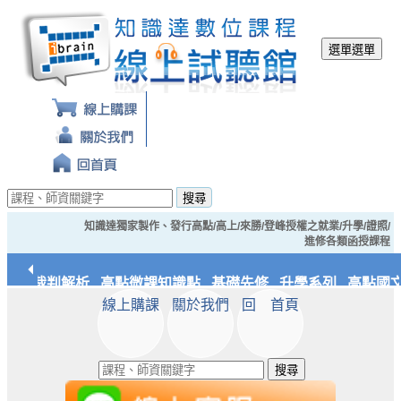
選單
選單
搜尋
知識達獨家製作、發行高點/高上/來勝/登峰授權之就業/升學/證照/
進修各類函授課程
經典裁判解析
高點微課知識點
基礎先修
升學系列
高點國文
線上購課
關於我們
回 首頁
應統/實務
知識達文化
搜尋