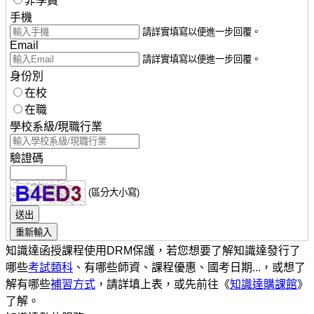
非學員
手機
請詳實填寫以便進一步回覆。
Email
請詳實填寫以便進一步回覆。
身份別
在校
在職
學校系級/現職行業
驗證碼
(區分大小寫)
知識達函授課程使用DRM保護，若您想要了解知識達發行了
哪些
考試類科
、有哪些師資、課程優惠、國考日期...，或想了
解有哪些
補習方式
，請詳填上表，或先前往《
知識達購課館
》
了解。