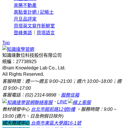
來勝不動產
高點會計網 / 記帳士
月旦品評家
貝塔英文寫作新鮮室
登峰美語
｜
貝塔語言
Top
知識達數位科技股份有限公司
統編：27738925
iBrain Knowledge Lab Co., Ltd.
All Rights Reserved.
客服時間：週一～週五 9:00~21:00；週六 10:00~18:00；週
日 9:00~17:00
客服電話：(02) 2314-9898．
服務信箱
．
LINE
教材領發中心
台北市館前路12號8樓
，服務時間：9:00 ~
19:00 (週六、日及例假日除外)
成大育成中心
台南市東區大學路16-1號