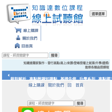
選單
選單
搜尋
知識達獨家製作、發行高點/高上/來勝/登峰授權之就業/升學/證照/
進修各類函授課程
經典裁判解析
高點微課知識點
基礎先修
升學系列
高點國文
線上購課
關於我們
回 首頁
應統/實務
知識達文化
搜尋