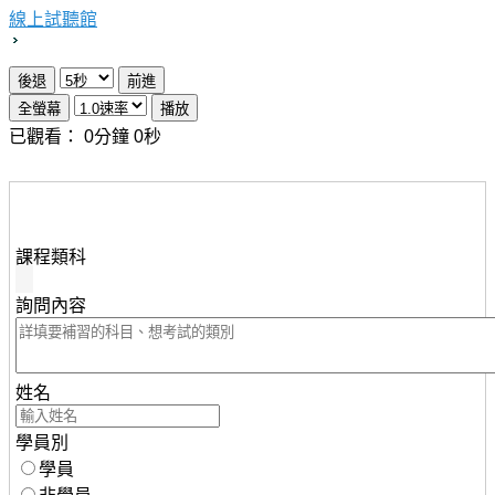
線上試聽館
已觀看：
0
分鐘
0
秒
想瞭解知識達行動版雲端課程，請填妥下列資料，服務人
員將儘速與您聯繫。
課程類科
詢問內容
姓名
學員別
學員