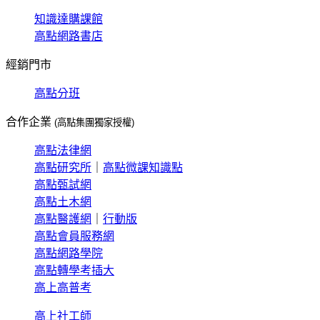
知識達購課館
高點網路書店
經銷門市
高點分班
合作企業
(高點集團獨家授權)
高點法律網
高點研究所
｜
高點微課知識點
高點甄試網
高點土木網
高點醫護網
｜
行動版
高點會員服務網
高點網路學院
高點轉學考插大
高上高普考
高上社工師