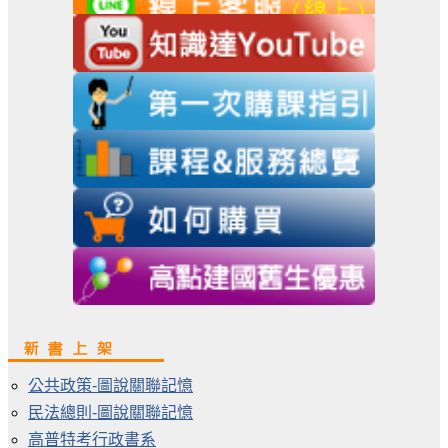
公共政策-圖說關聯記憶
民法總則-圖說關聯記憶
高普特考行政書系