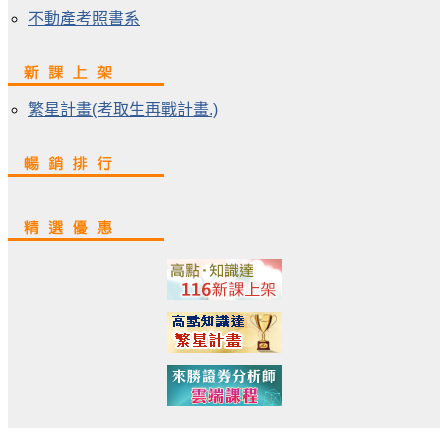
不動產考照書系
繁星計畫(考取生再戰計畫.)