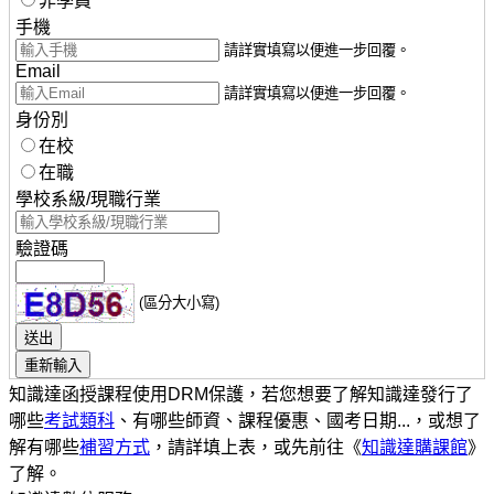
非學員
手機
請詳實填寫以便進一步回覆。
Email
請詳實填寫以便進一步回覆。
身份別
在校
在職
學校系級/現職行業
驗證碼
(區分大小寫)
知識達函授課程使用DRM保護，若您想要了解知識達發行了
哪些
考試類科
、有哪些師資、課程優惠、國考日期...，或想了
解有哪些
補習方式
，請詳填上表，或先前往《
知識達購課館
》
了解。