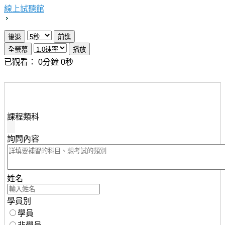
線上試聽館
已觀看：
0
分鐘
0
秒
想瞭解知識達行動版雲端課程，請填妥下列資料，服務人
員將儘速與您聯繫。
課程類科
詢問內容
姓名
學員別
學員