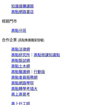
知識達購課館
高點網路書店
經銷門市
高點分班
合作企業
(高點集團獨家授權)
高點法律網
高點研究所
｜
高點微課知識點
高點甄試網
高點土木網
高點醫護網
｜
行動版
高點會員服務網
高點網路學院
高點轉學考插大
高上高普考
高上社工師