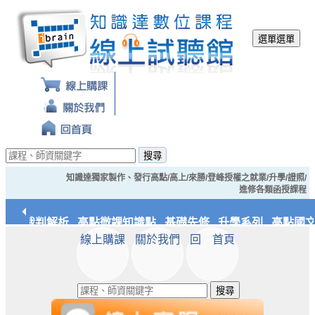
選單
選單
搜尋
知識達獨家製作、發行高點/高上/來勝/登峰授權之就業/升學/證照/
進修各類函授課程
經典裁判解析
高點微課知識點
基礎先修
升學系列
高點國文
線上購課
關於我們
回 首頁
應統/實務
知識達文化
搜尋