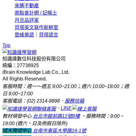
來勝不動產
高點會計網 / 記帳士
月旦品評家
貝塔英文寫作新鮮室
登峰美語
｜
貝塔語言
Top
知識達數位科技股份有限公司
統編：27738925
iBrain Knowledge Lab Co., Ltd.
All Rights Reserved.
客服時間：週一～週五 9:00~21:00；週六 10:00~18:00；週
日 9:00~17:00
客服電話：(02) 2314-9898．
服務信箱
．
LINE
教材領發中心
台北市館前路12號8樓
，服務時間：9:00 ~
19:00 (週六、日及例假日除外)
成大育成中心
台南市東區大學路16-1號