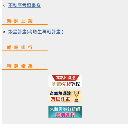
不動產考照書系
繁星計畫(考取生再戰計畫.)