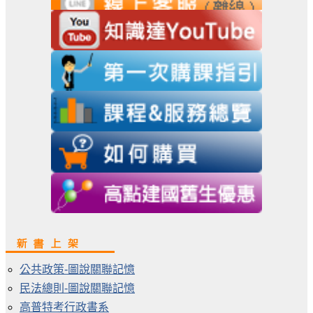
公共政策-圖說關聯記憶
民法總則-圖說關聯記憶
高普特考行政書系