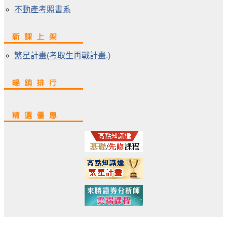
不動產考照書系
繁星計畫(考取生再戰計畫.)