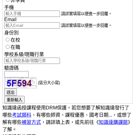
非學員
手機
請詳實填寫以便進一步回覆。
Email
請詳實填寫以便進一步回覆。
身份別
在校
在職
學校系級/現職行業
驗證碼
(區分大小寫)
知識達函授課程使用DRM保護，若您想要了解知識達發行了
哪些
考試類科
、有哪些師資、課程優惠、國考日期...，或想了
解有哪些
補習方式
，請詳填上表，或先前往《
知識達購課館
》
了解。