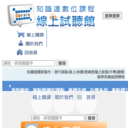
選單
選單
搜尋
知識達獨家製作、發行高點/高上/來勝/登峰授權之就業/升學/證照/
進修各類函授課程
經典裁判解析
高點微課知識點
基礎先修
升學系列
高點國文
線上購課
關於我們
回 首頁
應統/實務
知識達文化
搜尋