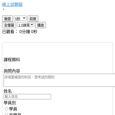
線上試聽館
已觀看：
0
分鐘
0
秒
想瞭解知識達行動版雲端課程，請填妥下列資料，服務人
員將儘速與您聯繫。
課程類科
詢問內容
姓名
學員別
學員