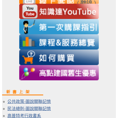
公共政策-圖說關聯記憶
民法總則-圖說關聯記憶
高普特考行政書系