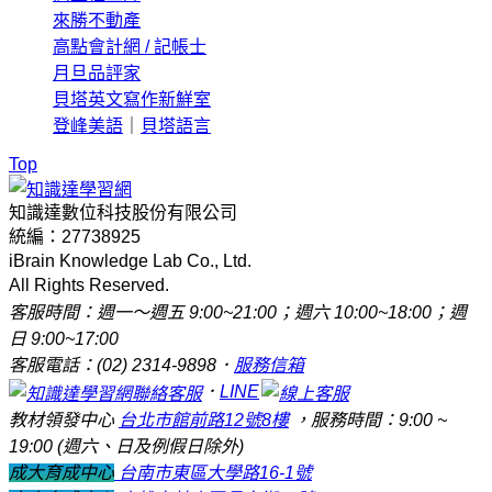
來勝不動產
高點會計網 / 記帳士
月旦品評家
貝塔英文寫作新鮮室
登峰美語
｜
貝塔語言
Top
知識達數位科技股份有限公司
統編：27738925
iBrain Knowledge Lab Co., Ltd.
All Rights Reserved.
客服時間：週一～週五 9:00~21:00；週六 10:00~18:00；週
日 9:00~17:00
客服電話：(02) 2314-9898．
服務信箱
．
LINE
教材領發中心
台北市館前路12號8樓
，服務時間：9:00 ~
19:00 (週六、日及例假日除外)
成大育成中心
台南市東區大學路16-1號