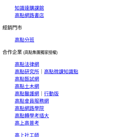
知識達購課館
高點網路書店
經銷門市
高點分班
合作企業
(高點集團獨家授權)
高點法律網
高點研究所
｜
高點微課知識點
高點甄試網
高點土木網
高點醫護網
｜
行動版
高點會員服務網
高點網路學院
高點轉學考插大
高上高普考
高上社工師