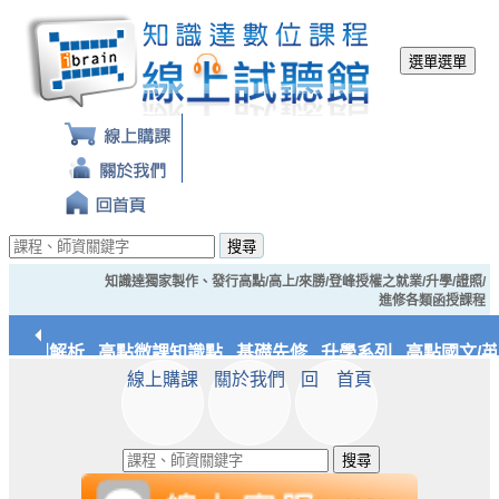
選單
選單
搜尋
知識達獨家製作、發行高點/高上/來勝/登峰授權之就業/升學/證照/
進修各類函授課程
典裁判解析
高點微課知識點
基礎先修
升學系列
高點國文/英
線上購課
關於我們
回 首頁
/實務
知識達文化
搜尋