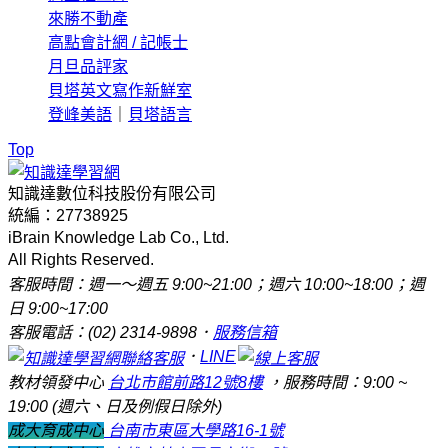
來勝不動產
高點會計網 / 記帳士
月旦品評家
貝塔英文寫作新鮮室
登峰美語
｜
貝塔語言
Top
知識達數位科技股份有限公司
統編：27738925
iBrain Knowledge Lab Co., Ltd.
All Rights Reserved.
客服時間：週一～週五 9:00~21:00；週六 10:00~18:00；週
日 9:00~17:00
客服電話：(02) 2314-9898．
服務信箱
．
LINE
教材領發中心
台北市館前路12號8樓
，服務時間：9:00 ~
19:00 (週六、日及例假日除外)
成大育成中心
台南市東區大學路16-1號