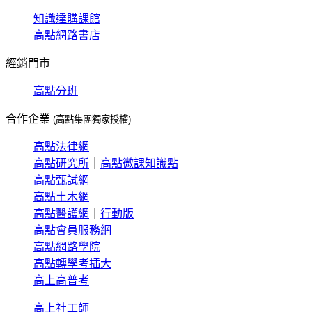
知識達購課館
高點網路書店
經銷門市
高點分班
合作企業
(高點集團獨家授權)
高點法律網
高點研究所
｜
高點微課知識點
高點甄試網
高點土木網
高點醫護網
｜
行動版
高點會員服務網
高點網路學院
高點轉學考插大
高上高普考
高上社工師