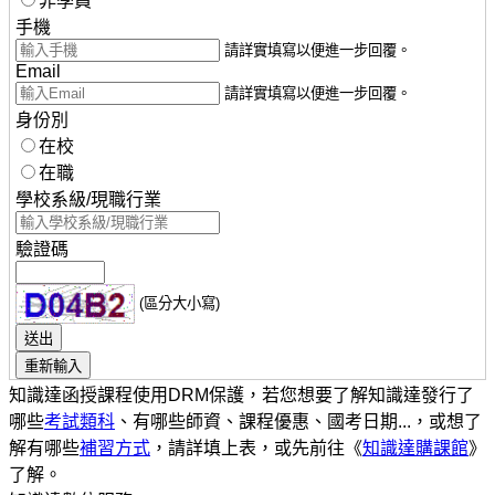
非學員
手機
請詳實填寫以便進一步回覆。
Email
請詳實填寫以便進一步回覆。
身份別
在校
在職
學校系級/現職行業
驗證碼
(區分大小寫)
知識達函授課程使用DRM保護，若您想要了解知識達發行了
哪些
考試類科
、有哪些師資、課程優惠、國考日期...，或想了
解有哪些
補習方式
，請詳填上表，或先前往《
知識達購課館
》
了解。