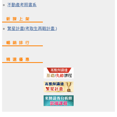
不動產考照書系
繁星計畫(考取生再戰計畫.)