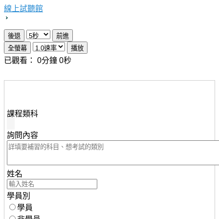
線上試聽館
已觀看：
0
分鐘
0
秒
想瞭解知識達行動版雲端課程，請填妥下列資料，服務人
員將儘速與您聯繫。
課程類科
詢問內容
姓名
學員別
學員