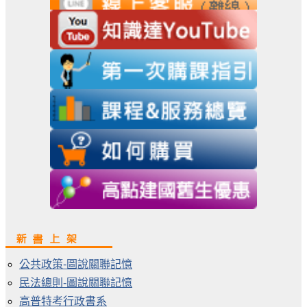
公共政策-圖說關聯記憶
民法總則-圖說關聯記憶
高普特考行政書系