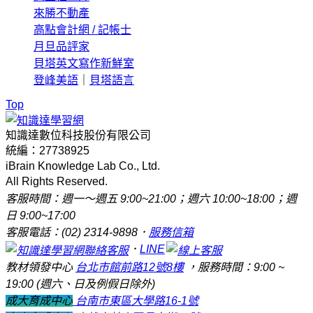
來勝不動產
高點會計網 / 記帳士
月旦品評家
貝塔英文寫作新鮮室
登峰美語
｜
貝塔語言
Top
知識達數位科技股份有限公司
統編：27738925
iBrain Knowledge Lab Co., Ltd.
All Rights Reserved.
客服時間：週一～週五 9:00~21:00；週六 10:00~18:00；週
日 9:00~17:00
客服電話：(02) 2314-9898．
服務信箱
．
LINE
教材領發中心
台北市館前路12號8樓
，服務時間：9:00 ~
19:00 (週六、日及例假日除外)
成大育成中心
台南市東區大學路16-1號