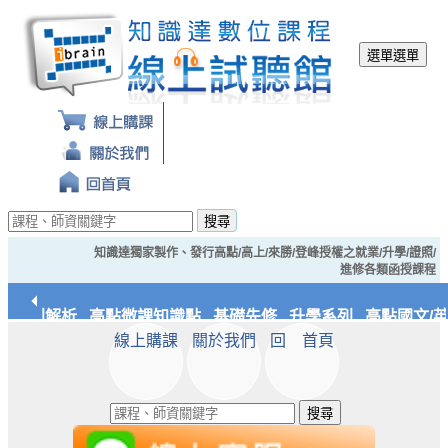
選單
選單
搜尋
知識達獨家製作、發行高點/高上/來勝/登峰授權之就業/升學/證照/
進修各類函授課程
典裁判解析
高點微課知識點
基礎先修
升學系列
高點國文/英
線上購課
關於我們
回 首頁
/實務
知識達文化
搜尋