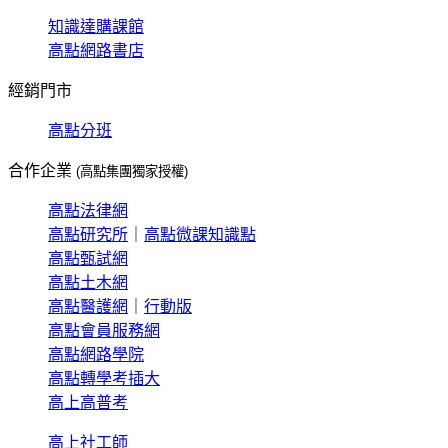
知識達購課館
高點網路書店
經銷門市
高點分班
合作企業
(高點集團獨家授權)
高點法律網
高點研究所
｜
高點微課知識點
高點甄試網
高點土木網
高點醫護網
｜
行動版
高點會員服務網
高點網路學院
高點轉學考插大
高上高普考
高上社工師