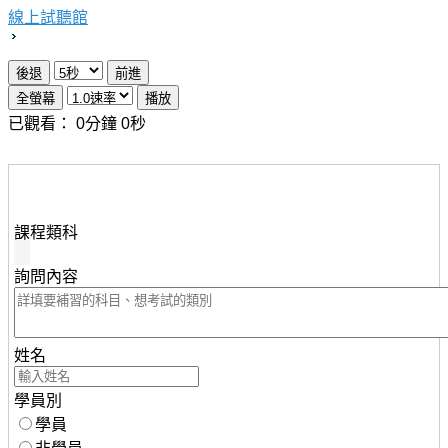
線上試聽館
已觀看：
0
分鐘
0
秒
想瞭解知識達行動版雲端課程，請填妥下列資料，服務人
員將儘速與您聯繫。
課程類科
詢問內容
姓名
學員別
學員