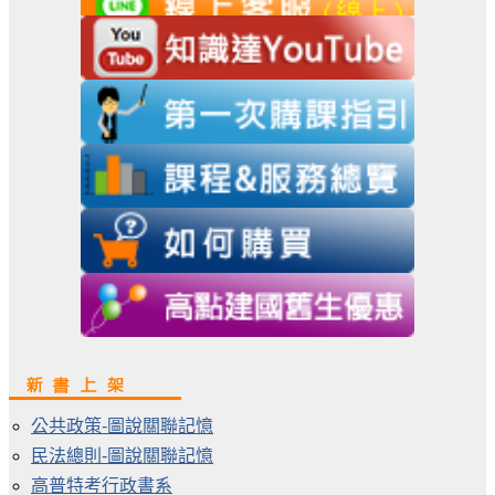
公共政策-圖說關聯記憶
民法總則-圖說關聯記憶
高普特考行政書系