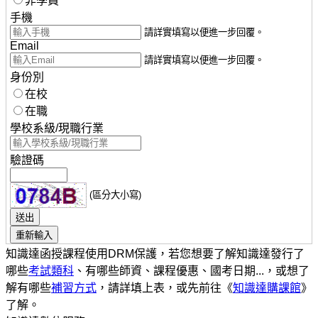
非學員
手機
請詳實填寫以便進一步回覆。
Email
請詳實填寫以便進一步回覆。
身份別
在校
在職
學校系級/現職行業
驗證碼
(區分大小寫)
知識達函授課程使用DRM保護，若您想要了解知識達發行了
哪些
考試類科
、有哪些師資、課程優惠、國考日期...，或想了
解有哪些
補習方式
，請詳填上表，或先前往《
知識達購課館
》
了解。