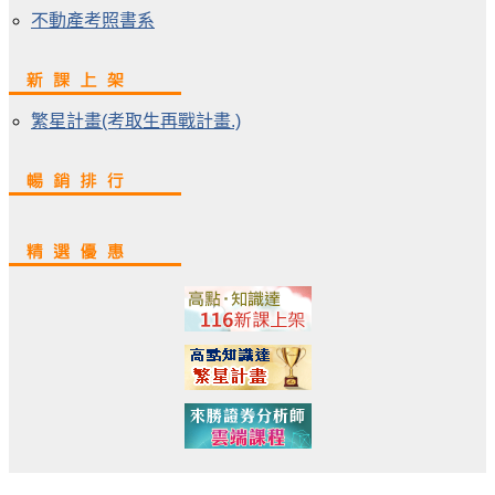
不動產考照書系
繁星計畫(考取生再戰計畫.)