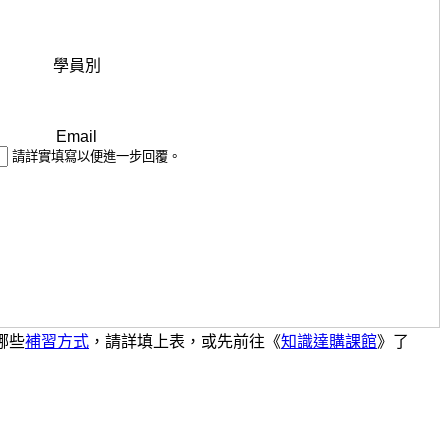
學員別
Email
請詳實填寫以便進一步回覆。
哪些
補習方式
，請詳填上表，或先前往《
知識達購課館
》了