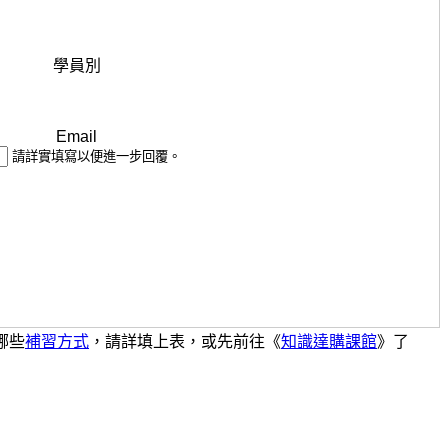
學員別
Email
請詳實填寫以便進一步回覆。
哪些
補習方式
，請詳填上表，或先前往《
知識達購課館
》了