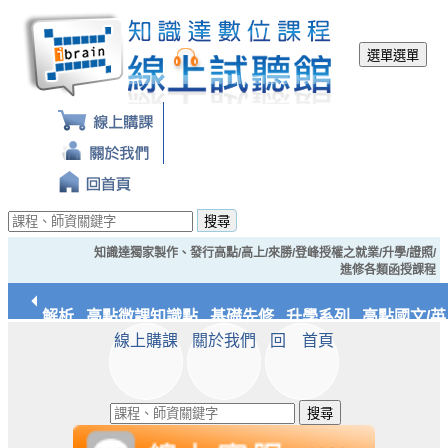
選單
選單
搜尋
知識達獨家製作、發行高點/高上/來勝/登峰授權之就業/升學/證照/
進修各類函授課程
典裁判解析
高點微課知識點
基礎先修
升學系列
高點國文/英
線上購課
關於我們
回 首頁
/實務
知識達文化
搜尋