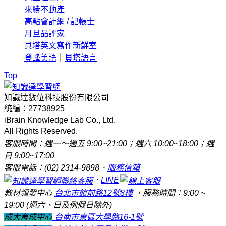
來勝不動產
高點會計網 / 記帳士
月旦品評家
貝塔英文寫作新鮮室
登峰美語
｜
貝塔語言
Top
知識達數位科技股份有限公司
統編：27738925
iBrain Knowledge Lab Co., Ltd.
All Rights Reserved.
客服時間：週一～週五 9:00~21:00；週六 10:00~18:00；週
日 9:00~17:00
客服電話：(02) 2314-9898．
服務信箱
．
LINE
教材領發中心
台北市館前路12號8樓
，服務時間：9:00 ~
19:00 (週六、日及例假日除外)
成大育成中心
台南市東區大學路16-1號