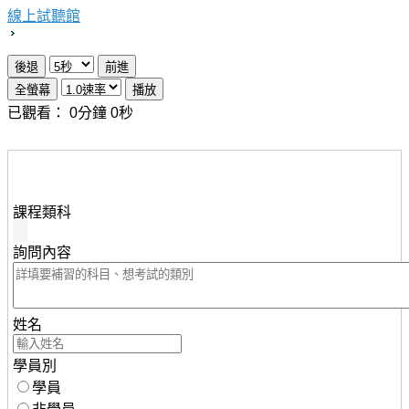
線上試聽館
已觀看：
0
分鐘
0
秒
想瞭解知識達行動版雲端課程，請填妥下列資料，服務人
員將儘速與您聯繫。
課程類科
詢問內容
姓名
學員別
學員