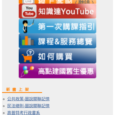
公共政策-圖說關聯記憶
民法總則-圖說關聯記憶
高普特考行政書系