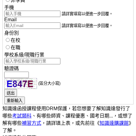
非學員
手機
請詳實填寫以便進一步回覆。
Email
請詳實填寫以便進一步回覆。
身份別
在校
在職
學校系級/現職行業
驗證碼
(區分大小寫)
知識達函授課程使用DRM保護，若您想要了解知識達發行了
哪些
考試類科
、有哪些師資、課程優惠、國考日期...，或想了
解有哪些
補習方式
，請詳填上表，或先前往《
知識達購課館
》
了解。