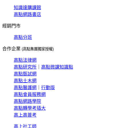
知識達購課館
高點網路書店
經銷門市
高點分班
合作企業
(高點集團獨家授權)
高點法律網
高點研究所
｜
高點微課知識點
高點甄試網
高點土木網
高點醫護網
｜
行動版
高點會員服務網
高點網路學院
高點轉學考插大
高上高普考
高上社工師