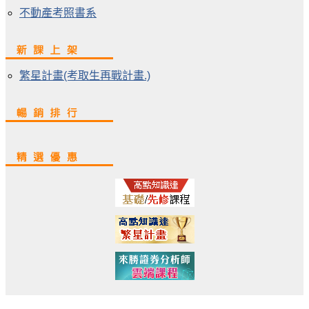
不動產考照書系
繁星計畫(考取生再戰計畫.)