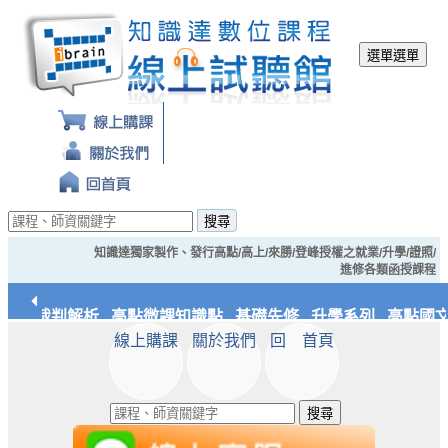
選單
選單
搜尋
知識達獨家製作、發行高點/高上/來勝/登峰授權之就業/升學/證照/
進修各類函授課程
經典裁判解析
高點微課知識點
基礎先修
升學系列
高點國文
線上購課
關於我們
回 首頁
應統/實務
知識達文化
搜尋