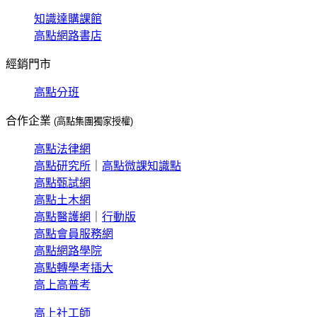
知識達購課館
高點網路書店
經銷門市
高點分班
合作企業
(高點集團獨家授權)
高點法律網
高點研究所
｜
高點微課知識點
高點甄試網
高點土木網
高點醫護網
｜
行動版
高點會員服務網
高點網路學院
高點轉學考插大
高上高普考
高上社工師