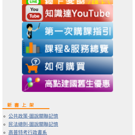
公共政策-圖說關聯記憶
民法總則-圖說關聯記憶
高普特考行政書系