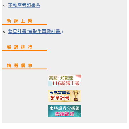
不動產考照書系
繁星計畫(考取生再戰計畫.)