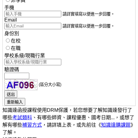
非學員
手機
請詳實填寫以便進一步回覆。
Email
請詳實填寫以便進一步回覆。
身份別
在校
在職
學校系級/現職行業
驗證碼
(區分大小寫)
知識達函授課程使用DRM保護，若您想要了解知識達發行了
哪些
考試類科
、有哪些師資、課程優惠、國考日期...，或想了
解有哪些
補習方式
，請詳填上表，或先前往《
知識達購課館
》
了解。