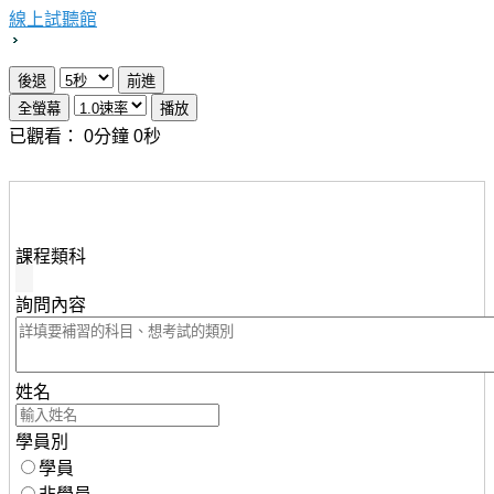
線上試聽館
已觀看：
0
分鐘
0
秒
想瞭解知識達行動版雲端課程，請填妥下列資料，服務人
員將儘速與您聯繫。
課程類科
詢問內容
姓名
學員別
學員