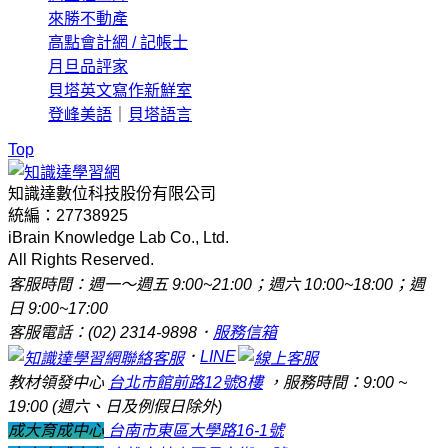
來勝不動產
高點會計網 / 記帳士
月旦品評家
貝塔英文寫作新鮮室
登峰美語
｜
貝塔語言
Top
知識達數位科技股份有限公司
統編：27738925
iBrain Knowledge Lab Co., Ltd.
All Rights Reserved.
客服時間：週一～週五 9:00~21:00；週六 10:00~18:00；週
日 9:00~17:00
客服電話：(02) 2314-9898．
服務信箱
．
LINE
教材領發中心
台北市館前路12號8樓
，服務時間：9:00 ~
19:00 (週六、日及例假日除外)
成大育成中心
台南市東區大學路16-1號