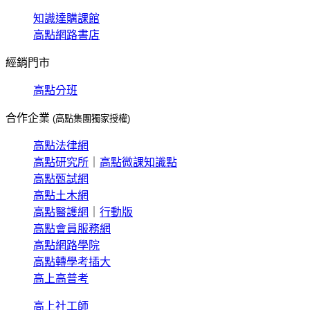
知識達購課館
高點網路書店
經銷門市
高點分班
合作企業
(高點集團獨家授權)
高點法律網
高點研究所
｜
高點微課知識點
高點甄試網
高點土木網
高點醫護網
｜
行動版
高點會員服務網
高點網路學院
高點轉學考插大
高上高普考
高上社工師