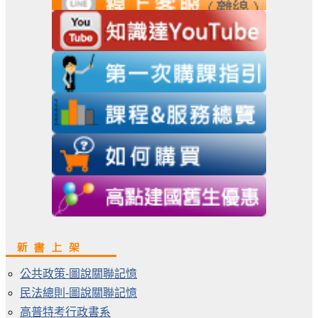
公共政策-圖說關聯記憶
民法總則-圖說關聯記憶
高普特考行政書系