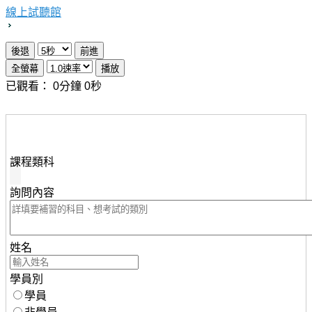
線上試聽館
已觀看：
0
分鐘
0
秒
想瞭解知識達行動版雲端課程，請填妥下列資料，服務人
員將儘速與您聯繫。
課程類科
詢問內容
姓名
學員別
學員