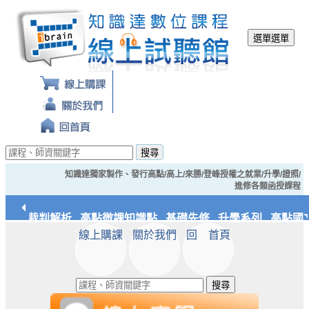
選單
選單
搜尋
知識達獨家製作、發行高點/高上/來勝/登峰授權之就業/升學/證照/
進修各類函授課程
經典裁判解析
高點微課知識點
基礎先修
升學系列
高點國文
線上購課
關於我們
回 首頁
應統/實務
知識達文化
搜尋