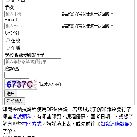
非學員
手機
請詳實填寫以便進一步回覆。
Email
請詳實填寫以便進一步回覆。
身份別
在校
在職
學校系級/現職行業
驗證碼
(區分大小寫)
知識達函授課程使用DRM保護，若您想要了解知識達發行了
哪些
考試類科
、有哪些師資、課程優惠、國考日期...，或想了
解有哪些
補習方式
，請詳填上表，或先前往《
知識達購課館
》
了解。