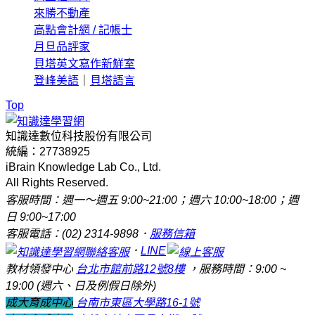
來勝不動產
高點會計網 / 記帳士
月旦品評家
貝塔英文寫作新鮮室
登峰美語
｜
貝塔語言
Top
知識達數位科技股份有限公司
統編：27738925
iBrain Knowledge Lab Co., Ltd.
All Rights Reserved.
客服時間：週一～週五 9:00~21:00；週六 10:00~18:00；週
日 9:00~17:00
客服電話：(02) 2314-9898．
服務信箱
．
LINE
教材領發中心
台北市館前路12號8樓
，服務時間：9:00 ~
19:00 (週六、日及例假日除外)
成大育成中心
台南市東區大學路16-1號