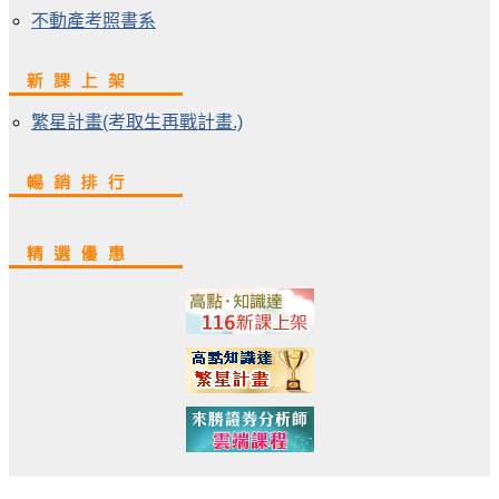
不動產考照書系
繁星計畫(考取生再戰計畫.)