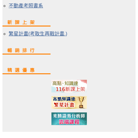
不動產考照書系
繁星計畫(考取生再戰計畫.)