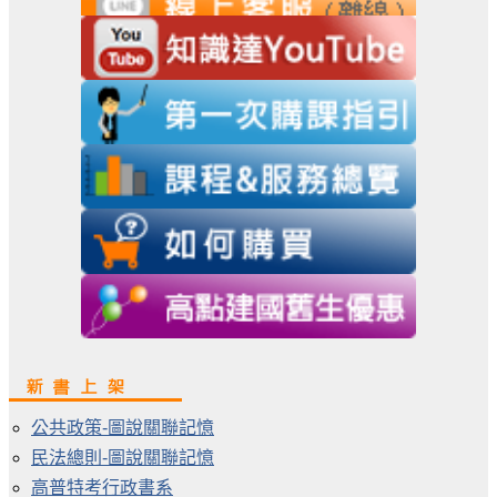
公共政策-圖說關聯記憶
民法總則-圖說關聯記憶
高普特考行政書系