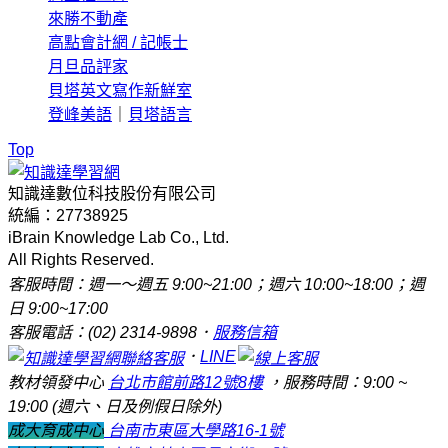
來勝不動產
高點會計網 / 記帳士
月旦品評家
貝塔英文寫作新鮮室
登峰美語
｜
貝塔語言
Top
知識達數位科技股份有限公司
統編：27738925
iBrain Knowledge Lab Co., Ltd.
All Rights Reserved.
客服時間：週一～週五 9:00~21:00；週六 10:00~18:00；週
日 9:00~17:00
客服電話：(02) 2314-9898．
服務信箱
．
LINE
教材領發中心
台北市館前路12號8樓
，服務時間：9:00 ~
19:00 (週六、日及例假日除外)
成大育成中心
台南市東區大學路16-1號