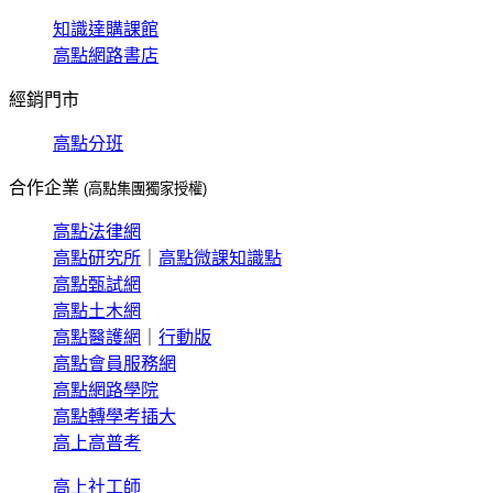
知識達購課館
高點網路書店
經銷門市
高點分班
合作企業
(高點集團獨家授權)
高點法律網
高點研究所
｜
高點微課知識點
高點甄試網
高點土木網
高點醫護網
｜
行動版
高點會員服務網
高點網路學院
高點轉學考插大
高上高普考
高上社工師