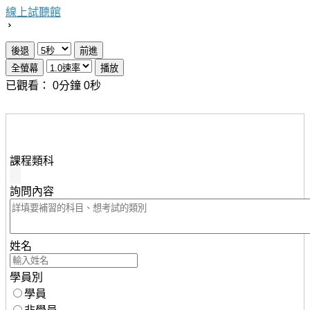
線上試聽館
已觀看：
0
分鐘
0
秒
想瞭解知識達行動版雲端課程，請填妥下列資料，服務人
員將儘速與您聯繫。
課程類科
詢問內容
姓名
學員別
學員