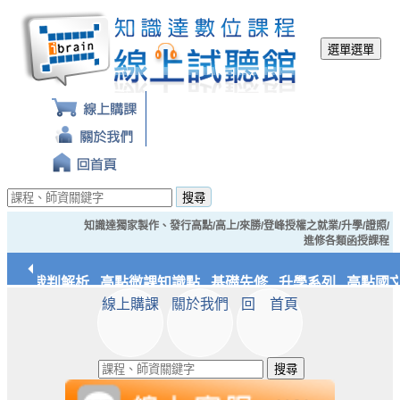
選單
選單
搜尋
知識達獨家製作、發行高點/高上/來勝/登峰授權之就業/升學/證照/
進修各類函授課程
經典裁判解析
高點微課知識點
基礎先修
升學系列
高點國文
線上購課
關於我們
回 首頁
應統/實務
知識達文化
搜尋