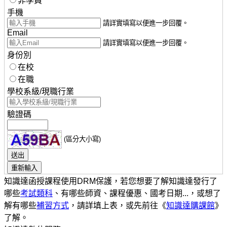
非學員
手機
請詳實填寫以便進一步回覆。
Email
請詳實填寫以便進一步回覆。
身份別
在校
在職
學校系級/現職行業
驗證碼
(區分大小寫)
知識達函授課程使用DRM保護，若您想要了解知識達發行了
哪些
考試類科
、有哪些師資、課程優惠、國考日期...，或想了
解有哪些
補習方式
，請詳填上表，或先前往《
知識達購課館
》
了解。