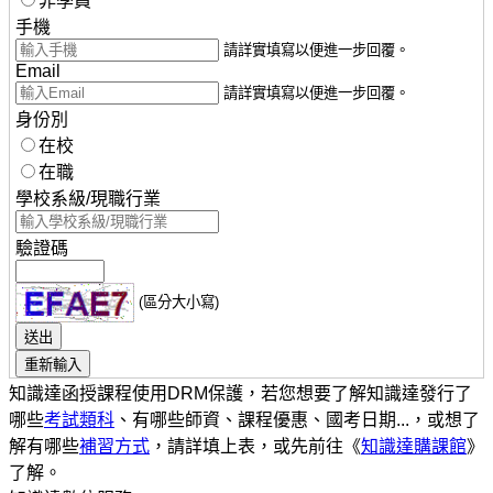
非學員
手機
請詳實填寫以便進一步回覆。
Email
請詳實填寫以便進一步回覆。
身份別
在校
在職
學校系級/現職行業
驗證碼
(區分大小寫)
知識達函授課程使用DRM保護，若您想要了解知識達發行了
哪些
考試類科
、有哪些師資、課程優惠、國考日期...，或想了
解有哪些
補習方式
，請詳填上表，或先前往《
知識達購課館
》
了解。