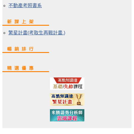
不動產考照書系
繁星計畫(考取生再戰計畫.)