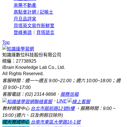
來勝不動產
高點會計網 / 記帳士
月旦品評家
貝塔英文寫作新鮮室
登峰美語
｜
貝塔語言
Top
知識達數位科技股份有限公司
統編：27738925
iBrain Knowledge Lab Co., Ltd.
All Rights Reserved.
客服時間：週一～週五 9:00~21:00；週六 10:00~18:00；週
日 9:00~17:00
客服電話：(02) 2314-9898．
服務信箱
．
LINE
教材領發中心
台北市館前路12號8樓
，服務時間：9:00 ~
19:00 (週六、日及例假日除外)
成大育成中心
台南市東區大學路16-1號