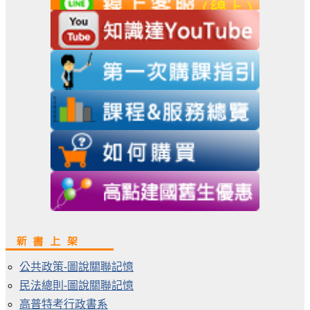
公共政策-圖說關聯記憶
民法總則-圖說關聯記憶
高普特考行政書系