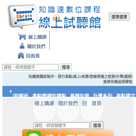
選單
選單
搜尋
知識達獨家製作、發行高點/高上/來勝/登峰授權之就業/升學/證照/
進修各類函授課程
經典裁判解析
高點微課知識點
基礎先修
升學系列
高點國文/
線上購課
關於我們
回 首頁
應統/實務
知識達文化
搜尋