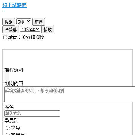
線上試聽館
已觀看：
0
分鐘
0
秒
想瞭解知識達行動版雲端課程，請填妥下列資料，服務人
員將儘速與您聯繫。
課程類科
詢問內容
姓名
學員別
學員