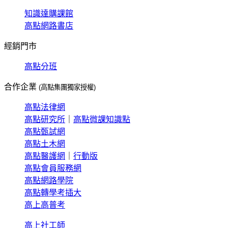
知識達購課館
高點網路書店
經銷門市
高點分班
合作企業
(高點集團獨家授權)
高點法律網
高點研究所
｜
高點微課知識點
高點甄試網
高點土木網
高點醫護網
｜
行動版
高點會員服務網
高點網路學院
高點轉學考插大
高上高普考
高上社工師