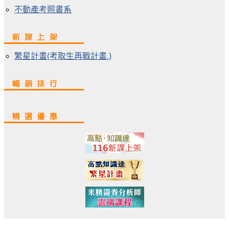
不動產考照書系
繁星計畫(考取生再戰計畫.)