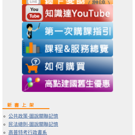
公共政策-圖說關聯記憶
民法總則-圖說關聯記憶
高普特考行政書系