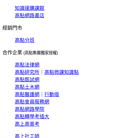
知識達購課館
高點網路書店
經銷門市
高點分班
合作企業
(高點集團獨家授權)
高點法律網
高點研究所
｜
高點微課知識點
高點甄試網
高點土木網
高點醫護網
｜
行動版
高點會員服務網
高點網路學院
高點轉學考插大
高上高普考
高上社工師