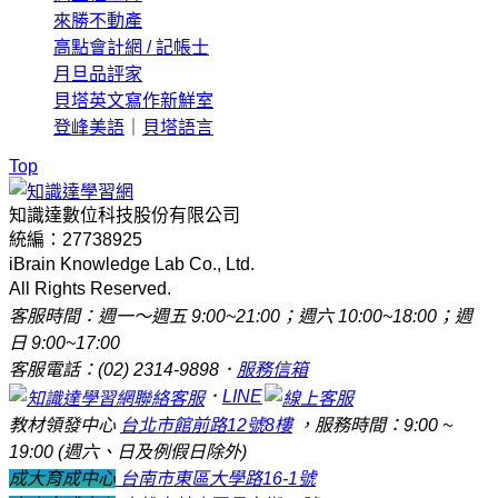
來勝不動產
高點會計網 / 記帳士
月旦品評家
貝塔英文寫作新鮮室
登峰美語
｜
貝塔語言
Top
知識達數位科技股份有限公司
統編：27738925
iBrain Knowledge Lab Co., Ltd.
All Rights Reserved.
客服時間：週一～週五 9:00~21:00；週六 10:00~18:00；週
日 9:00~17:00
客服電話：(02) 2314-9898．
服務信箱
．
LINE
教材領發中心
台北市館前路12號8樓
，服務時間：9:00 ~
19:00 (週六、日及例假日除外)
成大育成中心
台南市東區大學路16-1號