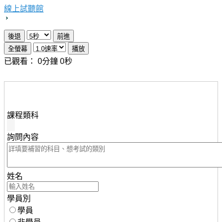
線上試聽館
已觀看：
0
分鐘
0
秒
想瞭解知識達行動版雲端課程，請填妥下列資料，服務人
員將儘速與您聯繫。
課程類科
詢問內容
姓名
學員別
學員