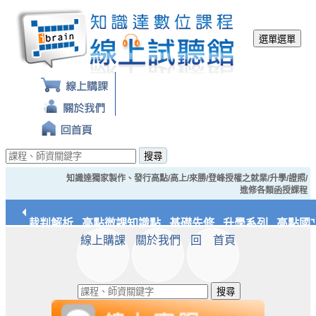
選單
選單
搜尋
知識達獨家製作、發行高點/高上/來勝/登峰授權之就業/升學/證照/
進修各類函授課程
經典裁判解析
高點微課知識點
基礎先修
升學系列
高點國文
線上購課
關於我們
回 首頁
應統/實務
知識達文化
搜尋