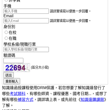
非學員
手機
請詳實填寫以便進一步回覆。
Email
請詳實填寫以便進一步回覆。
身份別
在校
在職
學校系級/現職行業
驗證碼
(區分大小寫)
知識達函授課程使用DRM保護，若您想要了解知識達發行了
哪些
考試類科
、有哪些師資、課程優惠、國考日期...，或想了
解有哪些
補習方式
，請詳填上表，或先前往《
知識達購課館
》
了解。