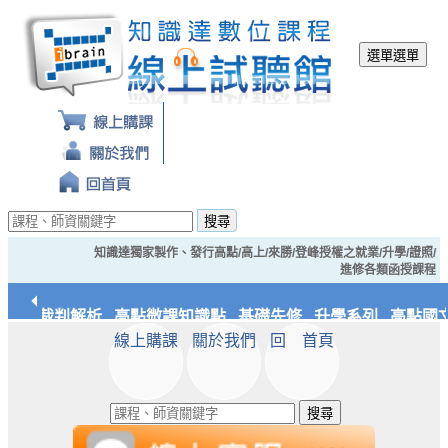
選單
選單
搜尋
知識達獨家製作、發行高點/高上/來勝/登峰授權之就業/升學/證照/
進修各類函授課程
經典裁判解析
高點微課知識點
基礎先修
升學系列
高點國文
線上購課
關於我們
回 首頁
應統/實務
知識達文化
搜尋