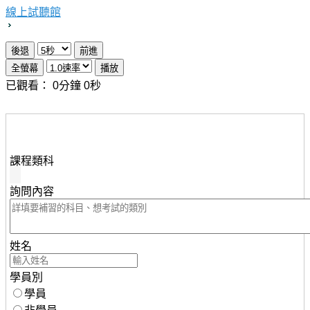
線上試聽館
已觀看：
0
分鐘
0
秒
想瞭解知識達行動版雲端課程，請填妥下列資料，服務人
員將儘速與您聯繫。
課程類科
詢問內容
姓名
學員別
學員