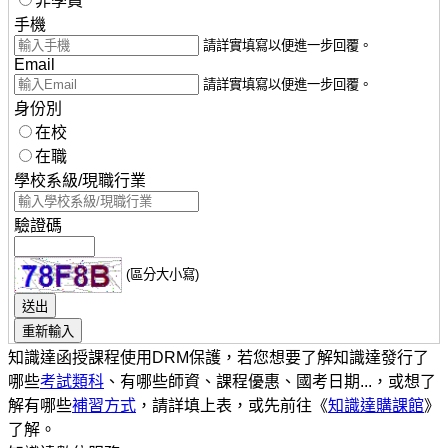
非學員
手機
請詳實填寫以便進一步回覆。
Email
請詳實填寫以便進一步回覆。
身份別
在校
在職
學校系級/現職行業
驗證碼
(區分大小寫)
知識達函授課程使用DRM保護，若您想要了解知識達發行了
哪些
考試類科
、有哪些師資、課程優惠、國考日期...，或想了
解有哪些
補習方式
，請詳填上表，或先前往《
知識達購課館
》
了解。