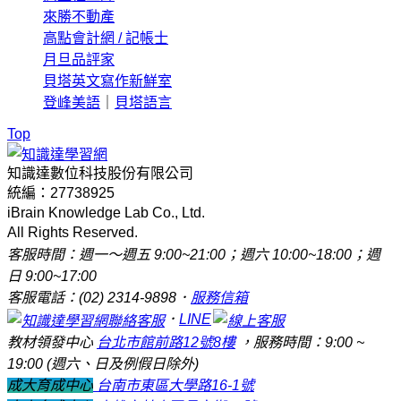
來勝不動產
高點會計網 / 記帳士
月旦品評家
貝塔英文寫作新鮮室
登峰美語
｜
貝塔語言
Top
知識達數位科技股份有限公司
統編：27738925
iBrain Knowledge Lab Co., Ltd.
All Rights Reserved.
客服時間：週一～週五 9:00~21:00；週六 10:00~18:00；週
日 9:00~17:00
客服電話：(02) 2314-9898．
服務信箱
．
LINE
教材領發中心
台北市館前路12號8樓
，服務時間：9:00 ~
19:00 (週六、日及例假日除外)
成大育成中心
台南市東區大學路16-1號