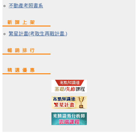
不動產考照書系
繁星計畫(考取生再戰計畫.)