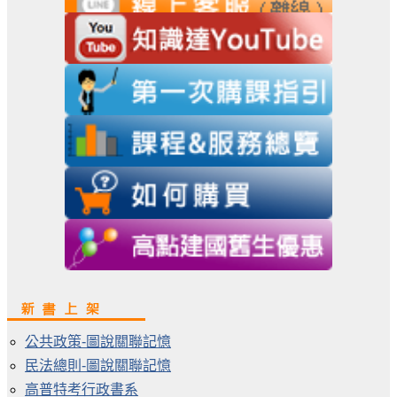
公共政策-圖說關聯記憶
民法總則-圖說關聯記憶
高普特考行政書系