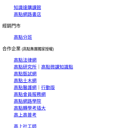
知識達購課館
高點網路書店
經銷門市
高點分班
合作企業
(高點集團獨家授權)
高點法律網
高點研究所
｜
高點微課知識點
高點甄試網
高點土木網
高點醫護網
｜
行動版
高點會員服務網
高點網路學院
高點轉學考插大
高上高普考
高上社工師