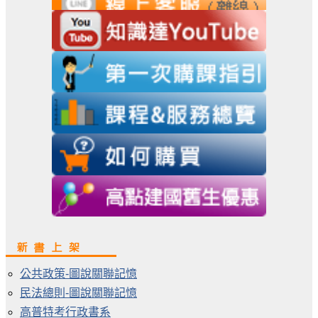
公共政策-圖說關聯記憶
民法總則-圖說關聯記憶
高普特考行政書系