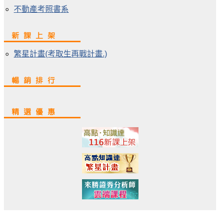
不動產考照書系
繁星計畫(考取生再戰計畫.)