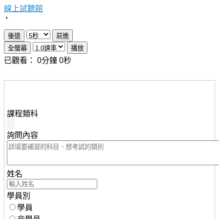
線上試聽館
已觀看：
0
分鐘
0
秒
想瞭解知識達行動版雲端課程，請填妥下列資料，服務人
員將儘速與您聯繫。
課程類科
詢問內容
姓名
學員別
學員