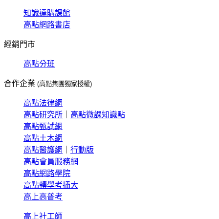
知識達購課館
高點網路書店
經銷門市
高點分班
合作企業
(高點集團獨家授權)
高點法律網
高點研究所
｜
高點微課知識點
高點甄試網
高點土木網
高點醫護網
｜
行動版
高點會員服務網
高點網路學院
高點轉學考插大
高上高普考
高上社工師