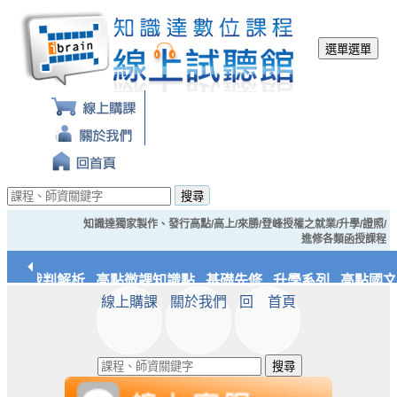
選單
選單
搜尋
知識達獨家製作、發行高點/高上/來勝/登峰授權之就業/升學/證照/
進修各類函授課程
經典裁判解析
高點微課知識點
基礎先修
升學系列
高點國文/
線上購課
關於我們
回 首頁
應統/實務
知識達文化
搜尋