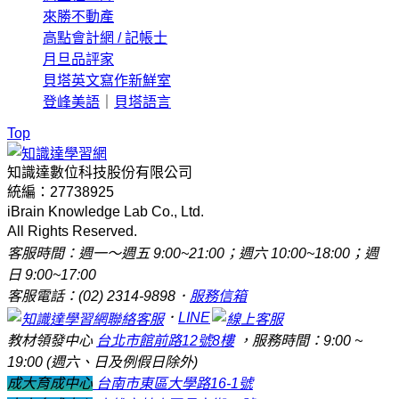
來勝不動產
高點會計網 / 記帳士
月旦品評家
貝塔英文寫作新鮮室
登峰美語
｜
貝塔語言
Top
知識達數位科技股份有限公司
統編：27738925
iBrain Knowledge Lab Co., Ltd.
All Rights Reserved.
客服時間：週一～週五 9:00~21:00；週六 10:00~18:00；週
日 9:00~17:00
客服電話：(02) 2314-9898．
服務信箱
．
LINE
教材領發中心
台北市館前路12號8樓
，服務時間：9:00 ~
19:00 (週六、日及例假日除外)
成大育成中心
台南市東區大學路16-1號