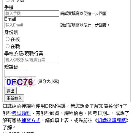
非學員
手機
請詳實填寫以便進一步回覆。
Email
請詳實填寫以便進一步回覆。
身份別
在校
在職
學校系級/現職行業
驗證碼
(區分大小寫)
知識達函授課程使用DRM保護，若您想要了解知識達發行了
哪些
考試類科
、有哪些師資、課程優惠、國考日期...，或想了
解有哪些
補習方式
，請詳填上表，或先前往《
知識達購課館
》
了解。