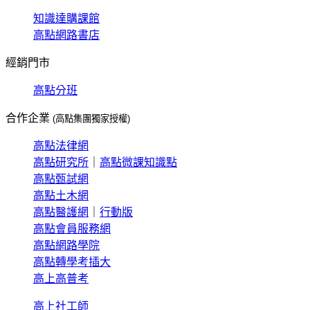
知識達購課館
高點網路書店
經銷門市
高點分班
合作企業
(高點集團獨家授權)
高點法律網
高點研究所
｜
高點微課知識點
高點甄試網
高點土木網
高點醫護網
｜
行動版
高點會員服務網
高點網路學院
高點轉學考插大
高上高普考
高上社工師