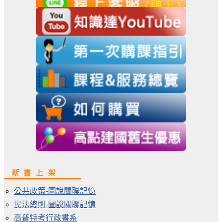
公共政策-圖說關聯記憶
民法總則-圖說關聯記憶
高普特考行政書系