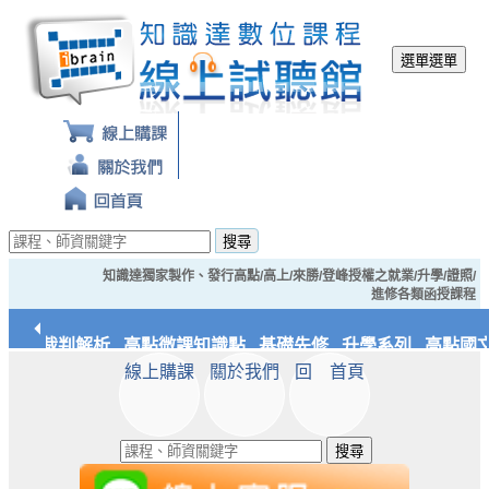
選單
選單
搜尋
知識達獨家製作、發行高點/高上/來勝/登峰授權之就業/升學/證照/
進修各類函授課程
經典裁判解析
高點微課知識點
基礎先修
升學系列
高點國文
線上購課
關於我們
回 首頁
應統/實務
知識達文化
搜尋