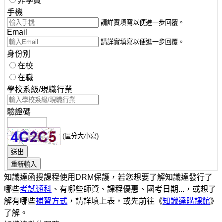
非學員
手機
請詳實填寫以便進一步回覆。
Email
請詳實填寫以便進一步回覆。
身份別
在校
在職
學校系級/現職行業
驗證碼
(區分大小寫)
知識達函授課程使用DRM保護，若您想要了解知識達發行了
哪些
考試類科
、有哪些師資、課程優惠、國考日期...，或想了
解有哪些
補習方式
，請詳填上表，或先前往《
知識達購課館
》
了解。