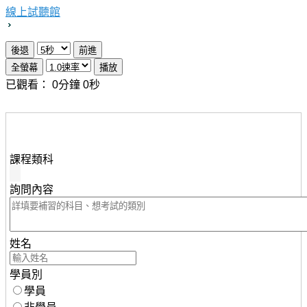
線上試聽館
已觀看：
0
分鐘
0
秒
想瞭解知識達行動版雲端課程，請填妥下列資料，服務人
員將儘速與您聯繫。
課程類科
詢問內容
姓名
學員別
學員