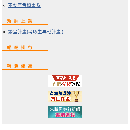
不動產考照書系
繁星計畫(考取生再戰計畫.)