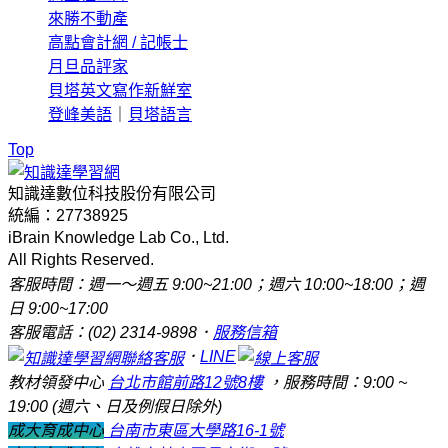
來勝不動產
高點會計網 / 記帳士
月旦品評家
貝塔英文寫作新鮮室
登峰美語
｜
貝塔語言
Top
知識達數位科技股份有限公司
統編：27738925
iBrain Knowledge Lab Co., Ltd.
All Rights Reserved.
客服時間：週一～週五 9:00~21:00；週六 10:00~18:00；週
日 9:00~17:00
客服電話：(02) 2314-9898．
服務信箱
．
LINE
教材領發中心
台北市館前路12號8樓
，服務時間：9:00 ~
19:00 (週六、日及例假日除外)
成大育成中心
台南市東區大學路16-1號