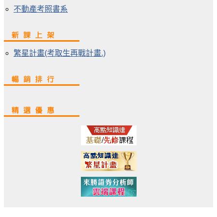
不動產考照書系
繁星計畫(考取生再戰計畫.)