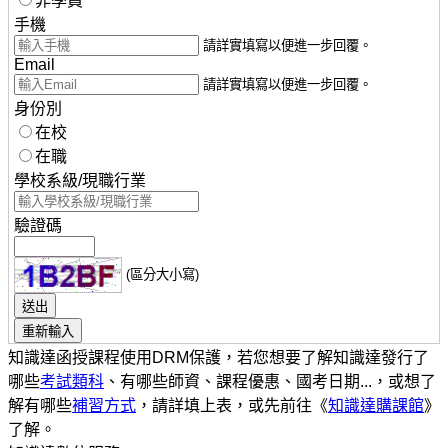
非學員
手機
請詳實填寫以便進一步回覆。
Email
請詳實填寫以便進一步回覆。
身份別
在校
在職
學校系級/現職行業
驗證碼
(區分大小寫)
知識達函授課程使用DRM保護，若您想要了解知識達發行了
哪些
考試類科
、有哪些師資、課程優惠、國考日期...，或想了
解有哪些
補習方式
，請詳填上表，或先前往《
知識達購課館
》
了解。