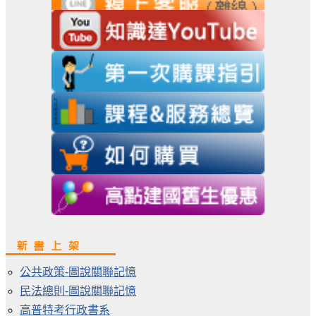
公共政策-圖說關聯記憶
民法總則-圖說關聯記憶
高普特考行政書系