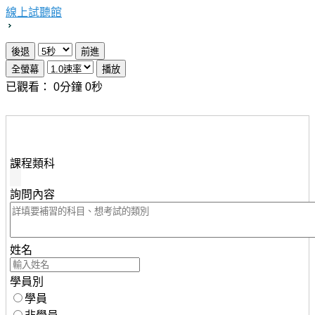
線上試聽館
已觀看：
0
分鐘
0
秒
想瞭解知識達行動版雲端課程，請填妥下列資料，服務人
員將儘速與您聯繫。
課程類科
詢問內容
姓名
學員別
學員