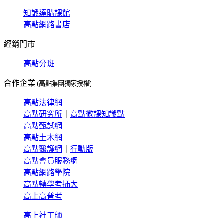
知識達購課館
高點網路書店
經銷門市
高點分班
合作企業
(高點集團獨家授權)
高點法律網
高點研究所
｜
高點微課知識點
高點甄試網
高點土木網
高點醫護網
｜
行動版
高點會員服務網
高點網路學院
高點轉學考插大
高上高普考
高上社工師