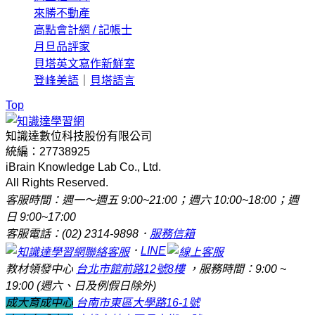
來勝不動產
高點會計網 / 記帳士
月旦品評家
貝塔英文寫作新鮮室
登峰美語
｜
貝塔語言
Top
知識達數位科技股份有限公司
統編：27738925
iBrain Knowledge Lab Co., Ltd.
All Rights Reserved.
客服時間：週一～週五 9:00~21:00；週六 10:00~18:00；週
日 9:00~17:00
客服電話：(02) 2314-9898．
服務信箱
．
LINE
教材領發中心
台北市館前路12號8樓
，服務時間：9:00 ~
19:00 (週六、日及例假日除外)
成大育成中心
台南市東區大學路16-1號