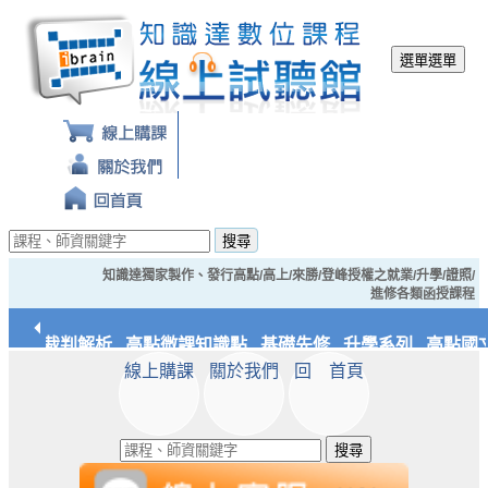
選單
選單
搜尋
知識達獨家製作、發行高點/高上/來勝/登峰授權之就業/升學/證照/
進修各類函授課程
經典裁判解析
高點微課知識點
基礎先修
升學系列
高點國文
線上購課
關於我們
回 首頁
應統/實務
知識達文化
搜尋