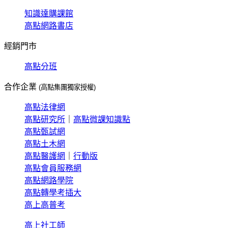
知識達購課館
高點網路書店
經銷門市
高點分班
合作企業
(高點集團獨家授權)
高點法律網
高點研究所
｜
高點微課知識點
高點甄試網
高點土木網
高點醫護網
｜
行動版
高點會員服務網
高點網路學院
高點轉學考插大
高上高普考
高上社工師