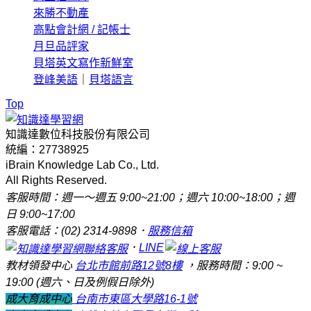
來勝不動產
高點會計網 / 記帳士
月旦品評家
貝塔英文寫作新鮮室
登峰美語
｜
貝塔語言
Top
知識達數位科技股份有限公司
統編：27738925
iBrain Knowledge Lab Co., Ltd.
All Rights Reserved.
客服時間：週一～週五 9:00~21:00；週六 10:00~18:00；週
日 9:00~17:00
客服電話：(02) 2314-9898．
服務信箱
．
LINE
教材領發中心
台北市館前路12號8樓
，服務時間：9:00 ~
19:00 (週六、日及例假日除外)
成大育成中心
台南市東區大學路16-1號