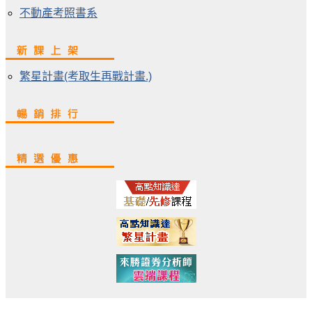
不動產考照書系
繁星計畫(考取生再戰計畫.)