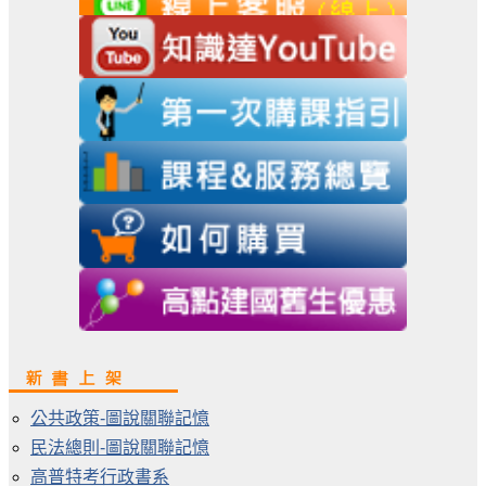
公共政策-圖說關聯記憶
民法總則-圖說關聯記憶
高普特考行政書系