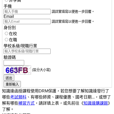
非學員
手機
請詳實填寫以便進一步回覆。
Email
請詳實填寫以便進一步回覆。
身份別
在校
在職
學校系級/現職行業
驗證碼
(區分大小寫)
知識達函授課程使用DRM保護，若您想要了解知識達發行了
哪些
考試類科
、有哪些師資、課程優惠、國考日期...，或想了
解有哪些
補習方式
，請詳填上表，或先前往《
知識達購課館
》
了解。