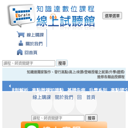
選單
選單
搜尋
知識達獨家製作、發行高點/高上/來勝/登峰授權之就業/升學/證照/
進修各類函授課程
經典裁判解析
高點微課知識點
基礎先修
升學系列
高點國文
線上購課
關於我們
回 首頁
應統/實務
知識達文化
搜尋