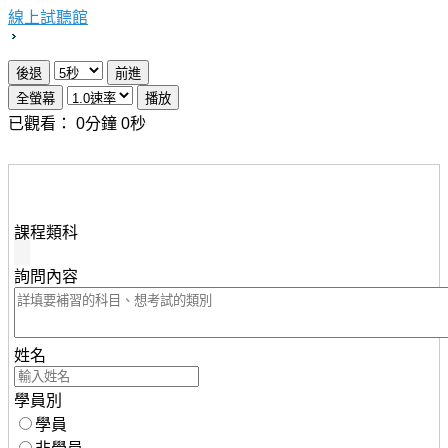
線上試聽館
已觀看：
0
分鐘
0
秒
想瞭解知識達行動版雲端課程，請填妥下列資料，服務人
員將儘速與您聯繫。
課程類科
詢問內容
姓名
學員別
學員