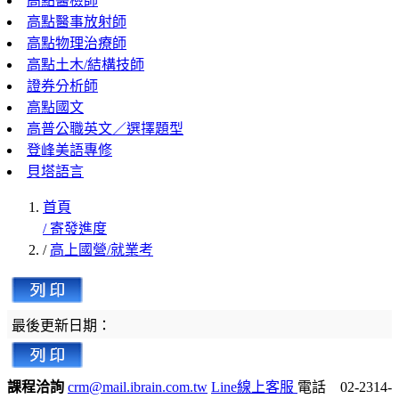
高點醫檢師
高點醫事放射師
高點物理治療師
高點土木/結構技師
證券分析師
高點國文
高普公職英文／選擇題型
登峰美語專修
貝塔語言
首頁
/ 寄發進度
/
高上國營/就業考
最後更新日期：
課程洽詢
crm@mail.ibrain.com.tw
Line線上客服
電話 02-2314-