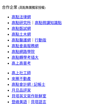
合作企業
(高點集團獨家授權)
高點法律網
高點研究所
｜
高點微課知識點
高點甄試網
高點土木網
高點醫護網
｜
行動版
高點會員服務網
高點網路學院
高點轉學考插大
高上高普考
高上社工師
來勝不動產
高點會計網 / 記帳士
月旦品評家
貝塔英文寫作新鮮室
登峰美語
｜
貝塔語言