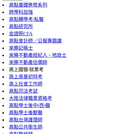
高點基礎進修系列
跨學科加強
高點轉學考/私醫
高點研究所
金證照CFA
高點會計師／公報專題課
來勝記帳士
來勝不動產經紀人、地政士
來勝不動產估價師
高上國營/就業考
高上高普初特考
高上社會工作師
高點司法考試
大陸法律職業資格考
高點學士後中(西)醫
高點學士後獸醫
高點台灣護理師
高點公共衛生師