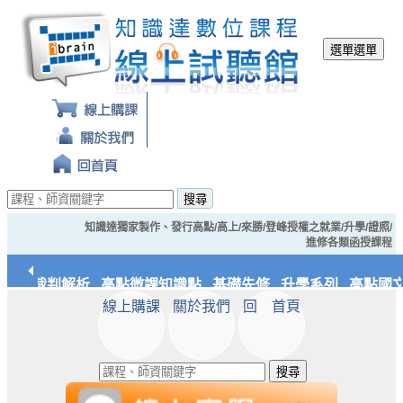
選單
選單
搜尋
知識達獨家製作、發行高點/高上/來勝/登峰授權之就業/升學/證照/
進修各類函授課程
經典裁判解析
高點微課知識點
基礎先修
升學系列
高點國文
線上購課
關於我們
回 首頁
應統/實務
知識達文化
搜尋