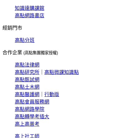
知識達購課館
高點網路書店
經銷門市
高點分班
合作企業
(高點集團獨家授權)
高點法律網
高點研究所
｜
高點微課知識點
高點甄試網
高點土木網
高點醫護網
｜
行動版
高點會員服務網
高點網路學院
高點轉學考插大
高上高普考
高上社工師