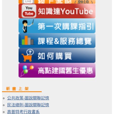
公共政策-圖說關聯記憶
民法總則-圖說關聯記憶
高普特考行政書系