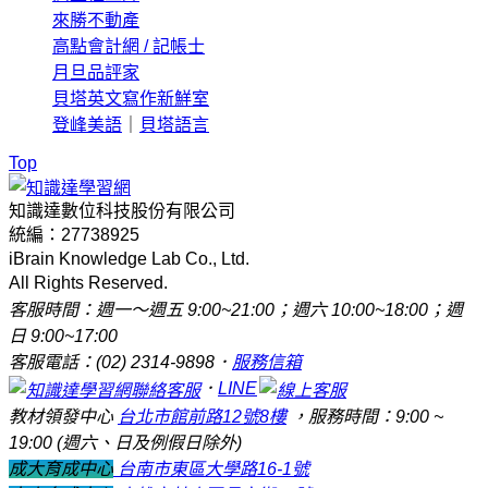
來勝不動產
高點會計網 / 記帳士
月旦品評家
貝塔英文寫作新鮮室
登峰美語
｜
貝塔語言
Top
知識達數位科技股份有限公司
統編：27738925
iBrain Knowledge Lab Co., Ltd.
All Rights Reserved.
客服時間：週一～週五 9:00~21:00；週六 10:00~18:00；週
日 9:00~17:00
客服電話：(02) 2314-9898．
服務信箱
．
LINE
教材領發中心
台北市館前路12號8樓
，服務時間：9:00 ~
19:00 (週六、日及例假日除外)
成大育成中心
台南市東區大學路16-1號