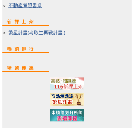
不動產考照書系
繁星計畫(考取生再戰計畫.)