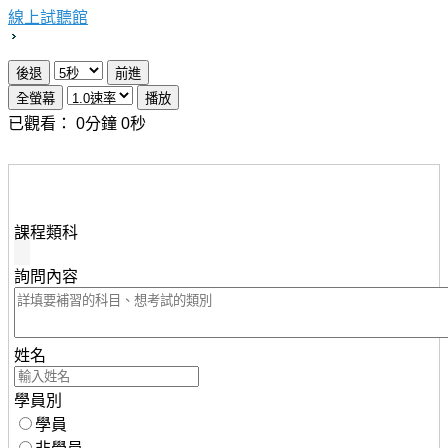
線上試聽館
已觀看：
0
分鐘
0
秒
想瞭解知識達行動版雲端課程，請填妥下列資料，服務人
員將儘速與您聯繫。
課程類科
詢問內容
姓名
學員別
學員