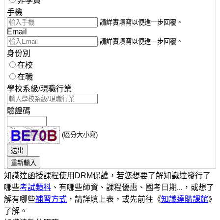
非學員
手機
請詳實填寫以便進一步回覆。
Email
請詳實填寫以便進一步回覆。
身份別
在校
在職
學校系級/現職行業
驗證碼
(區分大小寫)
知識達函授課程使用DRM保護，若您想要了解知識達發行了
哪些
考試類科
、有哪些師資、課程優惠、國考日期...，或想了
解有哪些
補習方式
，請詳填上表，或先前往《
知識達購課館
》
了解。