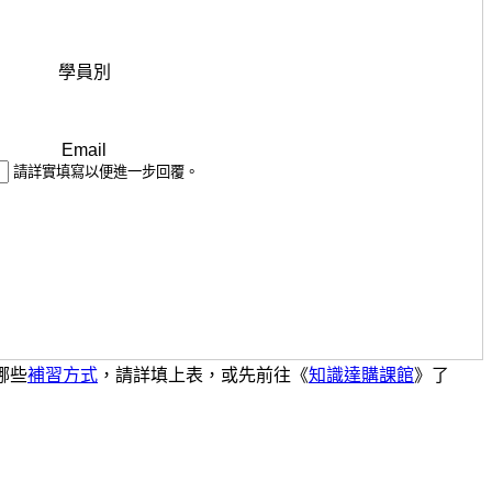
學員別
Email
請詳實填寫以便進一步回覆。
哪些
補習方式
，請詳填上表，或先前往《
知識達購課館
》了