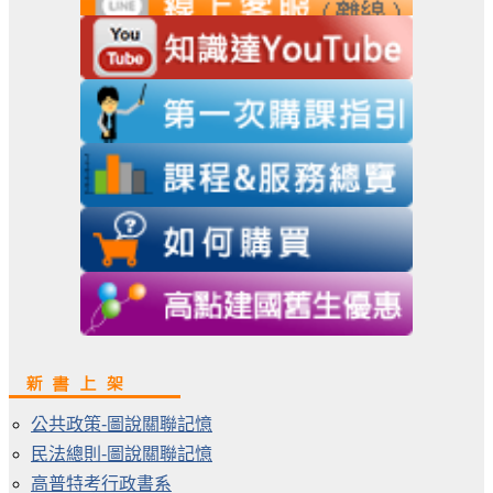
公共政策-圖說關聯記憶
民法總則-圖說關聯記憶
高普特考行政書系