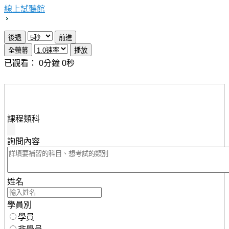
線上試聽館
已觀看：
0
分鐘
0
秒
想瞭解知識達行動版雲端課程，請填妥下列資料，服務人
員將儘速與您聯繫。
課程類科
詢問內容
姓名
學員別
學員