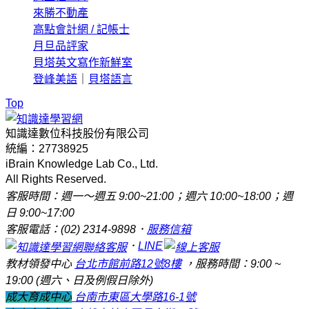
來勝不動產
高點會計網 / 記帳士
月旦品評家
貝塔英文寫作新鮮室
登峰美語
｜
貝塔語言
Top
知識達數位科技股份有限公司
統編：27738925
iBrain Knowledge Lab Co., Ltd.
All Rights Reserved.
客服時間：週一～週五 9:00~21:00；週六 10:00~18:00；週
日 9:00~17:00
客服電話：(02) 2314-9898．
服務信箱
．
LINE
教材領發中心
台北市館前路12號8樓
，服務時間：9:00 ~
19:00 (週六、日及例假日除外)
成大育成中心
台南市東區大學路16-1號