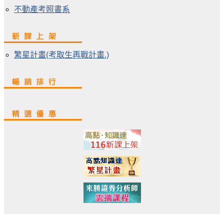
不動產考照書系
繁星計畫(考取生再戰計畫.)