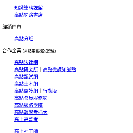
知識達購課館
高點網路書店
經銷門市
高點分班
合作企業
(高點集團獨家授權)
高點法律網
高點研究所
｜
高點微課知識點
高點甄試網
高點土木網
高點醫護網
｜
行動版
高點會員服務網
高點網路學院
高點轉學考插大
高上高普考
高上社工師