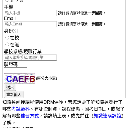
非學員
手機
請詳實填寫以便進一步回覆。
Email
請詳實填寫以便進一步回覆。
身份別
在校
在職
學校系級/現職行業
驗證碼
(區分大小寫)
知識達函授課程使用DRM保護，若您想要了解知識達發行了
哪些
考試類科
、有哪些師資、課程優惠、國考日期...，或想了
解有哪些
補習方式
，請詳填上表，或先前往《
知識達購課館
》
了解。