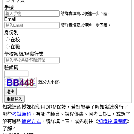
非學員
手機
請詳實填寫以便進一步回覆。
Email
請詳實填寫以便進一步回覆。
身份別
在校
在職
學校系級/現職行業
驗證碼
(區分大小寫)
知識達函授課程使用DRM保護，若您想要了解知識達發行了
哪些
考試類科
、有哪些師資、課程優惠、國考日期...，或想了
解有哪些
補習方式
，請詳填上表，或先前往《
知識達購課館
》
了解。