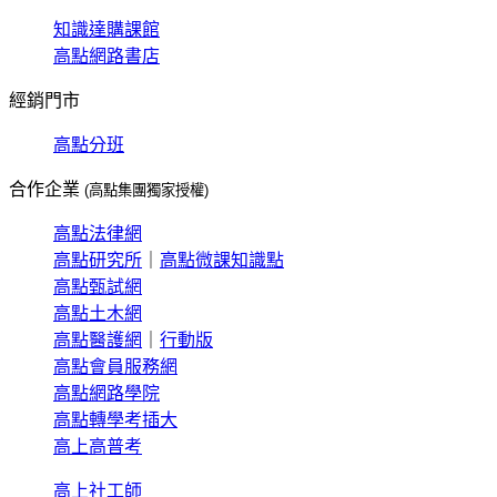
知識達購課館
高點網路書店
經銷門市
高點分班
合作企業
(高點集團獨家授權)
高點法律網
高點研究所
｜
高點微課知識點
高點甄試網
高點土木網
高點醫護網
｜
行動版
高點會員服務網
高點網路學院
高點轉學考插大
高上高普考
高上社工師