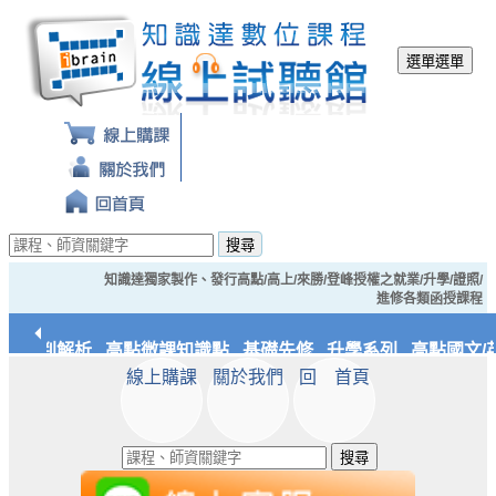
選單
選單
搜尋
知識達獨家製作、發行高點/高上/來勝/登峰授權之就業/升學/證照/
進修各類函授課程
典裁判解析
高點微課知識點
基礎先修
升學系列
高點國文/英
線上購課
關於我們
回 首頁
統/實務
知識達文化
搜尋