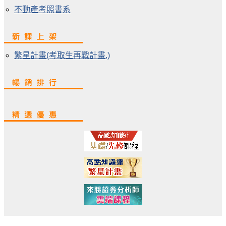
不動產考照書系
繁星計畫(考取生再戰計畫.)