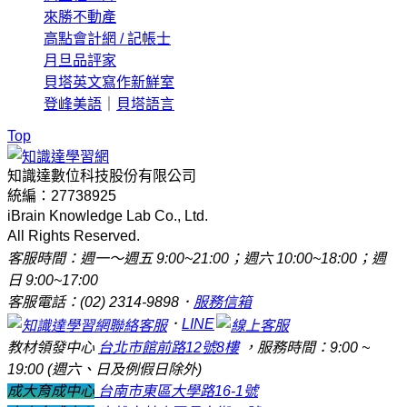
來勝不動產
高點會計網 / 記帳士
月旦品評家
貝塔英文寫作新鮮室
登峰美語
｜
貝塔語言
Top
知識達數位科技股份有限公司
統編：27738925
iBrain Knowledge Lab Co., Ltd.
All Rights Reserved.
客服時間：週一～週五 9:00~21:00；週六 10:00~18:00；週
日 9:00~17:00
客服電話：(02) 2314-9898．
服務信箱
．
LINE
教材領發中心
台北市館前路12號8樓
，服務時間：9:00 ~
19:00 (週六、日及例假日除外)
成大育成中心
台南市東區大學路16-1號