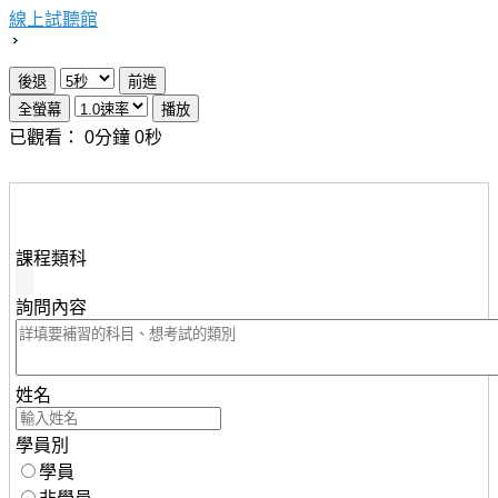
線上試聽館
已觀看：
0
分鐘
0
秒
想瞭解知識達行動版雲端課程，請填妥下列資料，服務人
員將儘速與您聯繫。
課程類科
詢問內容
姓名
學員別
學員