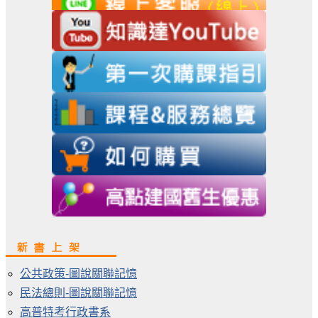
公共政策-圖說關聯記憶
民法總則-圖說關聯記憶
高普特考行政書系