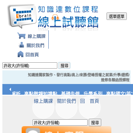
選單
選單
搜尋
知識達獨家製作、發行高點/高上/來勝/登峰授權之就業/升學/證照/
進修各類函授課程
裁判解析
高點微課知識點
基礎先修
升學系列
高點國文/英
線上購課
關於我們
回 首頁
/實務
知識達文化
搜尋