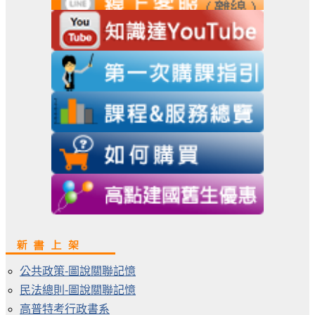
公共政策-圖說關聯記憶
民法總則-圖說關聯記憶
高普特考行政書系