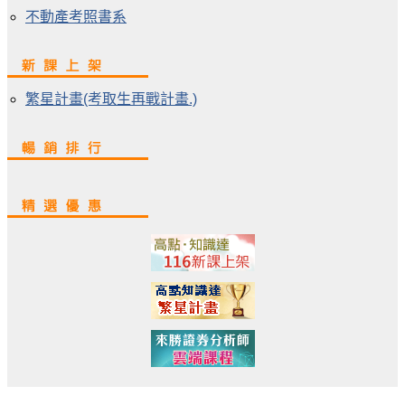
不動產考照書系
繁星計畫(考取生再戰計畫.)