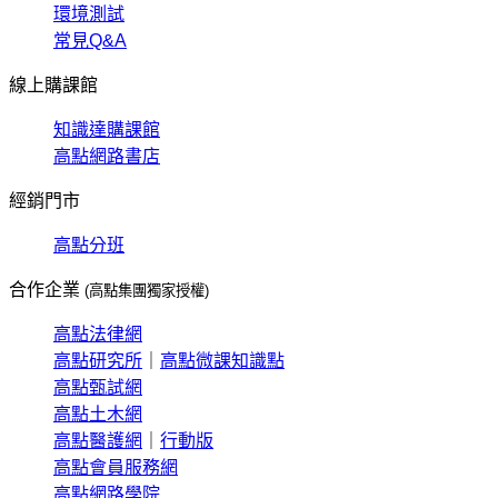
環境測試
常見Q&A
線上購課館
知識達購課館
高點網路書店
經銷門市
高點分班
合作企業
(高點集團獨家授權)
高點法律網
高點研究所
｜
高點微課知識點
高點甄試網
高點土木網
高點醫護網
｜
行動版
高點會員服務網
高點網路學院