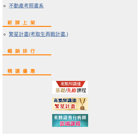
不動產考照書系
繁星計畫(考取生再戰計畫.)