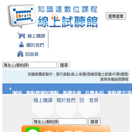
選單
選單
搜尋
知識達獨家製作、發行高點/高上/來勝/登峰授權之就業/升學/證照/
進修各類函授課程
典裁判解析
高點微課知識點
基礎先修
升學系列
高點國文/英
線上購課
關於我們
回 首頁
統/實務
知識達文化
搜尋