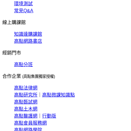
環境測試
常見Q&A
線上購課館
知識達購課館
高點網路書店
經銷門市
高點分班
合作企業
(高點集團獨家授權)
高點法律網
高點研究所
｜
高點微課知識點
高點甄試網
高點土木網
高點醫護網
｜
行動版
高點會員服務網
高點網路學院