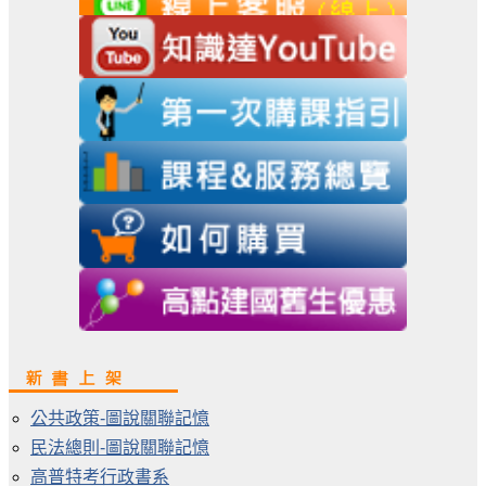
公共政策-圖說關聯記憶
民法總則-圖說關聯記憶
高普特考行政書系