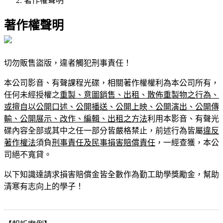
著作權聲明
著作權聲明
切勿販售盜版，違者觸犯刑事責任！
本公司影音、有聲課程光碟，相關著作權權利為本公司所有，
任何未經授權之
重製、意圖銷售、出租、散佈重製物之行為、
或擅自以公開口述、公開播送、公開上映、公開演出、公開傳
輸、公開展示、改作、編輯、出租之方法
利用本影音、有聲光
碟內容全部或其中之任一部分皆嚴格禁止，前述行為皆屬
違反
著作權法
須負
刑事責任及民事損害賠償責任
，一經查獲，本公
司絕不寬貸。
以下知識達請求損害賠償金皆全數作為勤工助學獎勵金，幫助
清寒有志向上的學子！