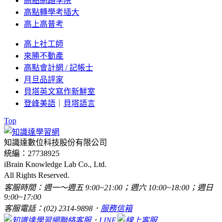
高點網路學院
高點轉學考插大
高上高普考
高上社工師
來勝不動產
高點會計網 / 記帳士
月旦品評家
貝塔英文寫作新鮮室
登峰美語
｜
貝塔語言
Top
知識達數位科技股份有限公司
統編：27738925
iBrain Knowledge Lab Co., Ltd.
All Rights Reserved.
客服時間：週一～週五 9:00~21:00；週六 10:00~18:00；週日
9:00~17:00
客服電話：(02) 2314-9898．
服務信箱
．
LINE