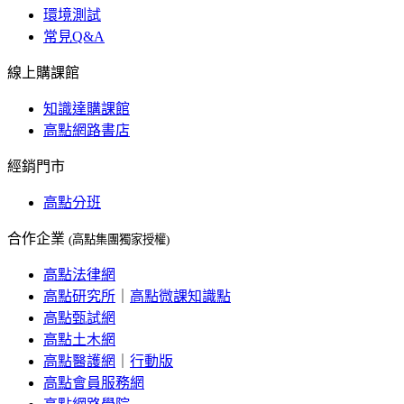
環境測試
常見Q&A
線上購課館
知識達購課館
高點網路書店
經銷門市
高點分班
合作企業
(高點集團獨家授權)
高點法律網
高點研究所
｜
高點微課知識點
高點甄試網
高點土木網
高點醫護網
｜
行動版
高點會員服務網