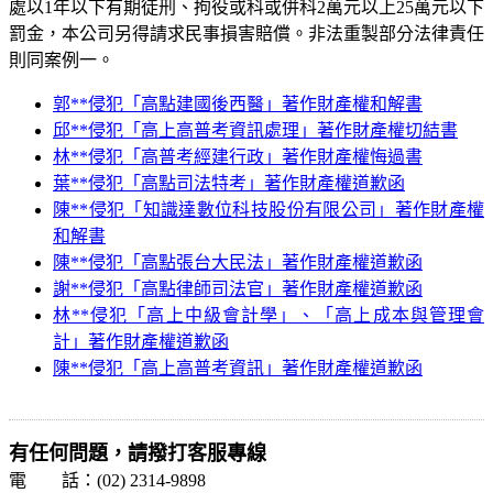
處以1年以下有期徒刑、拘役或科或併科2萬元以上25萬元以下
罰金，本公司另得請求民事損害賠償。非法重製部分法律責任
則同案例一。
郭**侵犯「高點建國後西醫」著作財產權和解書
邱**侵犯「高上高普考資訊處理」著作財產權切結書
林**侵犯「高普考經建行政」著作財產權悔過書
葉**侵犯「高點司法特考」著作財產權道歉函
陳**侵犯「知識達數位科技股份有限公司」著作財產權
和解書
陳**侵犯「高點張台大民法」著作財產權道歉函
謝**侵犯「高點律師司法官」著作財產權道歉函
林**侵犯「高上中級會計學」、「高上成本與管理會
計」著作財產權道歉函
陳**侵犯「高上高普考資訊」著作財產權道歉函
有任何問題，請撥打客服專線
電 話：(02) 2314-9898