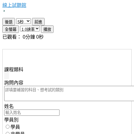
線上試聽館
已觀看：
0
分鐘
0
秒
想瞭解知識達行動版雲端課程，請填妥下列資料，服務人
員將儘速與您聯繫。
課程類科
詢問內容
姓名
學員別
學員