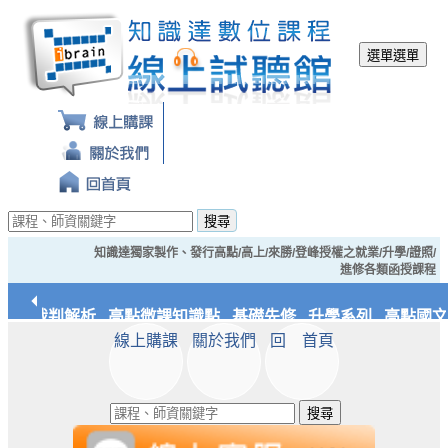
選單
選單
搜尋
知識達獨家製作、發行高點/高上/來勝/登峰授權之就業/升學/證照/
進修各類函授課程
經典裁判解析
高點微課知識點
基礎先修
升學系列
高點國文/
線上購課
關於我們
回 首頁
應統/實務
知識達文化
搜尋