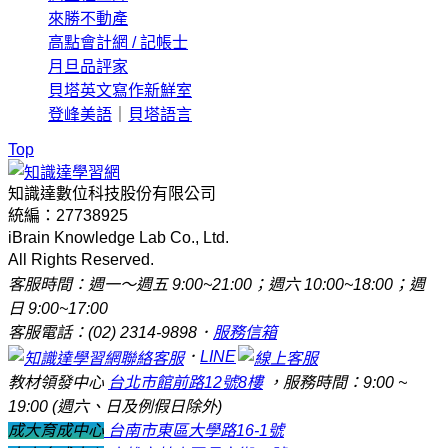
來勝不動產
高點會計網 / 記帳士
月旦品評家
貝塔英文寫作新鮮室
登峰美語
｜
貝塔語言
Top
知識達數位科技股份有限公司
統編：27738925
iBrain Knowledge Lab Co., Ltd.
All Rights Reserved.
客服時間：週一～週五 9:00~21:00；週六 10:00~18:00；週
日 9:00~17:00
客服電話：(02) 2314-9898．
服務信箱
．
LINE
教材領發中心
台北市館前路12號8樓
，服務時間：9:00 ~
19:00 (週六、日及例假日除外)
成大育成中心
台南市東區大學路16-1號