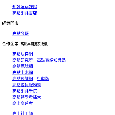
知識達購課館
高點網路書店
經銷門市
高點分班
合作企業
(高點集團獨家授權)
高點法律網
高點研究所
｜
高點微課知識點
高點甄試網
高點土木網
高點醫護網
｜
行動版
高點會員服務網
高點網路學院
高點轉學考插大
高上高普考
高上社工師