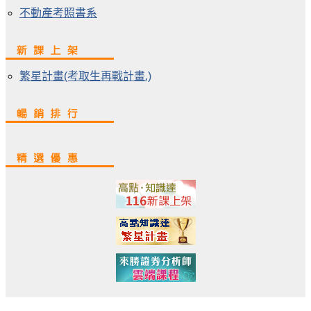
不動產考照書系
繁星計畫(考取生再戰計畫.)