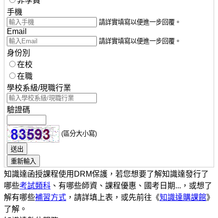
非學員
手機
請詳實填寫以便進一步回覆。
Email
請詳實填寫以便進一步回覆。
身份別
在校
在職
學校系級/現職行業
驗證碼
(區分大小寫)
知識達函授課程使用DRM保護，若您想要了解知識達發行了
哪些
考試類科
、有哪些師資、課程優惠、國考日期...，或想了
解有哪些
補習方式
，請詳填上表，或先前往《
知識達購課館
》
了解。