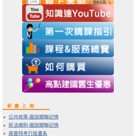
公共政策-圖說關聯記憶
民法總則-圖說關聯記憶
高普特考行政書系