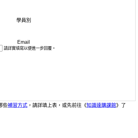
學員別
Email
請詳實填寫以便進一步回覆。
哪些
補習方式
，請詳填上表，或先前往《
知識達購課館
》了