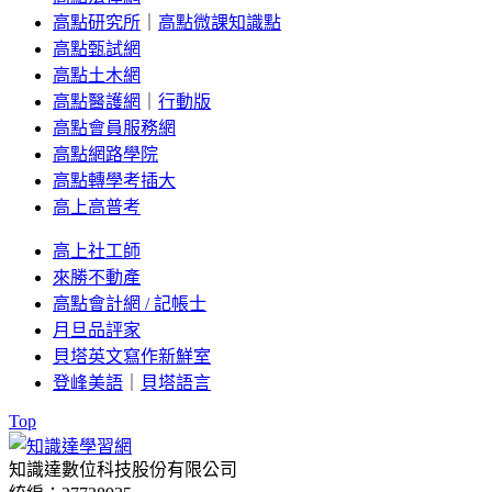
高點研究所
｜
高點微課知識點
高點甄試網
高點土木網
高點醫護網
｜
行動版
高點會員服務網
高點網路學院
高點轉學考插大
高上高普考
高上社工師
來勝不動產
高點會計網 / 記帳士
月旦品評家
貝塔英文寫作新鮮室
登峰美語
｜
貝塔語言
Top
知識達數位科技股份有限公司