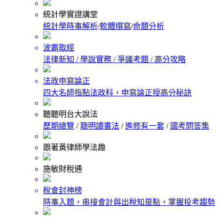
統計學實證講堂
統計學時事解析
/
軟體撰寫
/
命題分析
波霸取經
法律新知 / 學說實務 / 爭議考題 / 高分攻略
法政申寫論正
四大名師指點法政科，申寫論正授高分秘訣
聽聽明台大說法
歷期總覽
/
聰明讀書法
/
進修有一套
/
國考問答集
跟著黃律師學法趣
施敏財稅通
稅會封神榜
時事入題，串接會計與出稅知是點，掌握投考趨勢