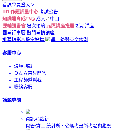
看課學員登入＞
IRT作題評量中心
考試公告
知識達育成中心
成大
／
中山
課輔讀書會
場次預約
元照講座推薦
近期講座
國考行事曆
熱門考情講座
推薦精彩片段拿好禮
學士後醫英文檢測
客服中心
環境測試
Ｑ＆Ａ常見問答
工程師幫幫我
聯絡客服
話題專欄
資訊考點新
資管/資工/統計所、公職考最新考點與趨勢