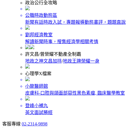
政治公行全攻略
公職時政動態區
新聞有話時政入試，專題報導動態書評，題題直說
劉邦經濟教室
解讀新聞時事，搜集經濟學相關考情
許文昌/曾榮耀不動產全制霸
地政之神文昌加持
/
地政王牌榮耀一身
心理學X檔案
小龍醫師館
皮膚科-口腔與頜面部惡性黑色素瘤, 臨床醫學教室
登峰小補丸
英文面試勝經
客服專線
02-2314-9898