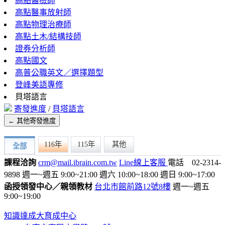
高點醫檢師
高點醫事放射師
高點物理治療師
高點土木/結構技師
證券分析師
高點國文
高普公職英文／選擇題型
登峰美語專修
貝塔語言
寄發進度
/
貝塔語言
← 其他寄發進度
116年
115年
其他
全部
課程洽詢
crm@mail.ibrain.com.tw
Line線上客服
電話 02-2314-
9898
週一~週五 9:00~21:00
週六 10:00~18:00
週日 9:00~17:00
函授領發中心／親領教材
台北市館前路12號8樓
週一~週五
9:00~19:00
知識達成大育成中心