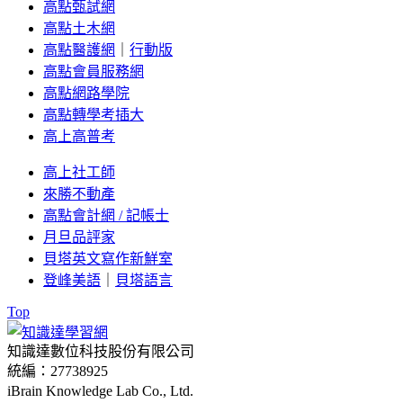
高點甄試網
高點土木網
高點醫護網
｜
行動版
高點會員服務網
高點網路學院
高點轉學考插大
高上高普考
高上社工師
來勝不動產
高點會計網 / 記帳士
月旦品評家
貝塔英文寫作新鮮室
登峰美語
｜
貝塔語言
Top
知識達數位科技股份有限公司
統編：27738925
iBrain Knowledge Lab Co., Ltd.