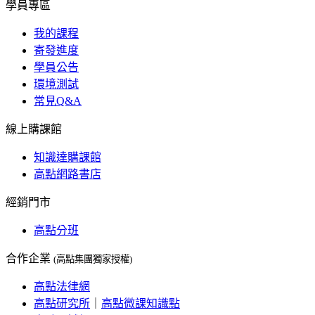
學員專區
我的課程
寄發進度
學員公告
環境測試
常見Q&A
線上購課館
知識達購課館
高點網路書店
經銷門市
高點分班
合作企業
(高點集團獨家授權)
高點法律網
高點研究所
｜
高點微課知識點