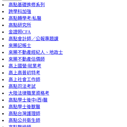
高點基礎進修系列
跨學科加強
高點轉學考/私醫
高點研究所
金證照CFA
高點會計師／公報專題課
來勝記帳士
來勝不動產經紀人、地政士
來勝不動產估價師
高上國營/就業考
高上高普初特考
高上社會工作師
高點司法考試
大陸法律職業資格考
高點學士後中(西)醫
高點學士後獸醫
高點台灣護理師
高點公共衛生師