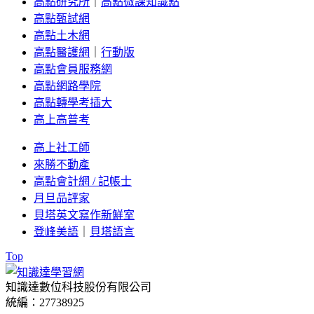
高點研究所
｜
高點微課知識點
高點甄試網
高點土木網
高點醫護網
｜
行動版
高點會員服務網
高點網路學院
高點轉學考插大
高上高普考
高上社工師
來勝不動產
高點會計網 / 記帳士
月旦品評家
貝塔英文寫作新鮮室
登峰美語
｜
貝塔語言
Top
知識達數位科技股份有限公司
統編：27738925