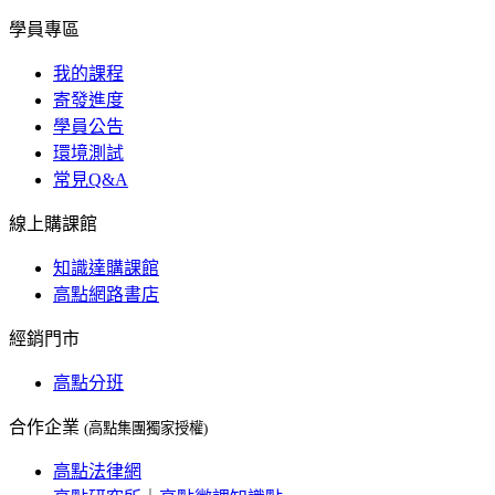
學員專區
我的課程
寄發進度
學員公告
環境測試
常見Q&A
線上購課館
知識達購課館
高點網路書店
經銷門市
高點分班
合作企業
(高點集團獨家授權)
高點法律網