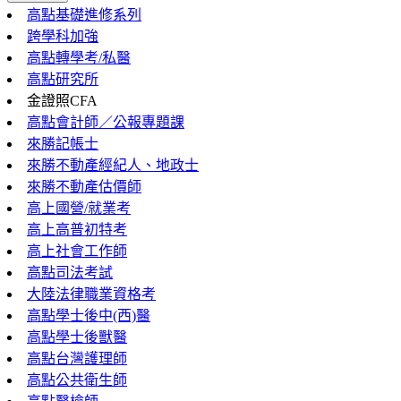
高點基礎進修系列
跨學科加強
高點轉學考/私醫
高點研究所
金證照CFA
高點會計師／公報專題課
來勝記帳士
來勝不動產經紀人、地政士
來勝不動產估價師
高上國營/就業考
高上高普初特考
高上社會工作師
高點司法考試
大陸法律職業資格考
高點學士後中(西)醫
高點學士後獸醫
高點台灣護理師
高點公共衛生師