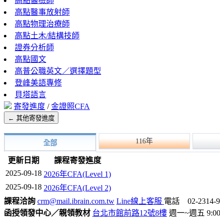
高點醫檢師
高點醫事放射師
高點物理治療師
高點土木/結構技師
證券分析師
高點國文
高普公職英文／選擇題型
登峰美語專修
貝塔語言
寄發進度
/
金證照CFA
← 其他寄發進度
116年
全部
更新日期
課程寄發進度
2025-09-18
2026年CFA(Level 1)
2025-09-18
2026年CFA(Level 2)
課程洽詢
crm@mail.ibrain.com.tw
Line線上客服
電話 02-2314-9
函授領發中心／親領教材
台北市館前路12號8樓
週一~週五 9:00~