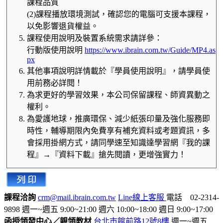
課程品質
(2)課程播放環境測試，確認您的電腦可支援本課程，
以免影響退貨權益。
課程使用說明及裝置系統需求請詳參：
行動版使用說明
https://www.ibrain.com.tw/Guide/MP4.as
px
其他事項說明詳情載於『學員使用說明』，請學員使
用前務必詳閱！
為求更好的學習效果，本公司保留課程、師資異動之
權利。
為愛護地球，推廣環保、減少紙張印量及強化服務即
時性，輔導期限內免費享有補充資料或考題資訊，多
會採用掛網方式，請同學速至知識達學習網『我的課
程』→『資料下載』搶先閱讀，更增強實力！
課程洽詢
crm@mail.ibrain.com.tw
Line線上客服
電話 02-2314-
9898
週一~週五 9:00~21:00
週六 10:00~18:00
週日 9:00~17:00
函授領發中心／親領教材
台北市館前路12號8樓
週一~週五