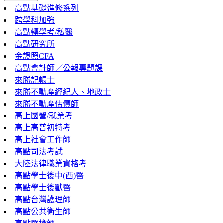
高點基礎進修系列
跨學科加強
高點轉學考/私醫
高點研究所
金證照CFA
高點會計師／公報專題課
來勝記帳士
來勝不動產經紀人、地政士
來勝不動產估價師
高上國營/就業考
高上高普初特考
高上社會工作師
高點司法考試
大陸法律職業資格考
高點學士後中(西)醫
高點學士後獸醫
高點台灣護理師
高點公共衛生師