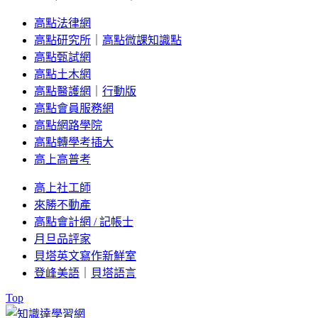
高點法律網
高點研究所
｜
高點微課知識點
高點甄試網
高點土木網
高點醫護網
｜
行動版
高點會員服務網
高點網路學院
高點轉學考插大
高上高普考
高上社工師
來勝不動產
高點會計網 / 記帳士
月旦品評家
貝塔英文寫作新鮮室
登峰美語
｜
貝塔語言
Top