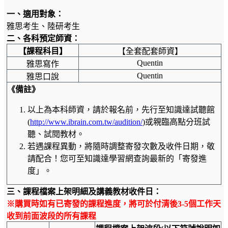
一、
適用對象：
雅思考生、陸研考生
二、
各科預定師資：
【課程科目】
【全套配套師資】
Quentin
雅思寫作
Quentin
雅思口說
《
備註》
以上為本科師資，請於報名前，先行至知識達試聽館
(
http://www.ibrain.com.tw/audition/
)或親臨高點分班試
聽、試閱教材。
若遇課程異動，將隨時調整寄發次數及收件日期，敬
請配合！您可至知識達學習網查詢最新的「寄發進
度」。
三、
課程檔案上架明細及講義教材收件日：
※購買時如有已寄發的課程進度，將可於付清後3-5個工作天
收到前面波段的所有課程