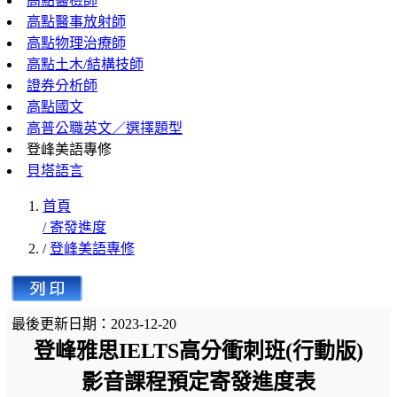
高點醫檢師
高點醫事放射師
高點物理治療師
高點土木/結構技師
證券分析師
高點國文
高普公職英文／選擇題型
登峰美語專修
貝塔語言
首頁
/ 寄發進度
/
登峰美語專修
最後更新日期：2023-12-20
登峰雅思
IELTS高分衝刺班
(行動版
)
影音課程預定寄發進度表