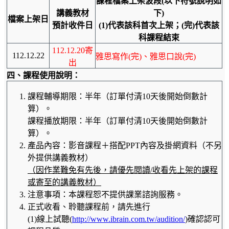
課程檔案上架波段
(以下符號說明如
講義教材
下)
檔案上架日
預計收件日
(1)代表該科首次上架；(完)代表該
科課程結束
112.12.20寄
112.12.22
雅思寫作(完)、雅思口說(完)
出
四、
課程
使用
說明：
課程輔導期限：半年（訂單付清
10天後開始倒數計
算）。
課程播放期限：半年（訂單付清10天後開始倒數計
算）。
產品內容：影音課程＋搭配
PPT內容及掛網資料（不另
外提供講義教材）
（因作業難免有先後，請優先閱讀
/收看先上架的課程
或寄至的講義教材）
注意事項：本課程恕不提供課業諮詢服務。
正式收看、聆聽課程前，請先進行
(1)線上試聽
(
http://www.ibrain.com.tw/audition/
)
確認認可