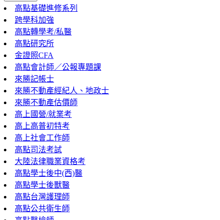
高點基礎進修系列
跨學科加強
高點轉學考/私醫
高點研究所
金證照CFA
高點會計師／公報專題課
來勝記帳士
來勝不動產經紀人、地政士
來勝不動產估價師
高上國營/就業考
高上高普初特考
高上社會工作師
高點司法考試
大陸法律職業資格考
高點學士後中(西)醫
高點學士後獸醫
高點台灣護理師
高點公共衛生師