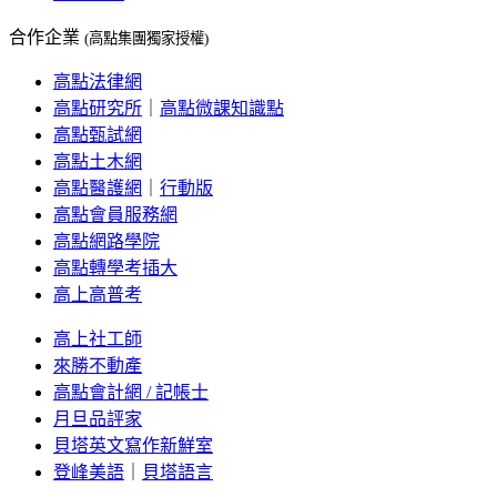
合作企業
(高點集團獨家授權)
高點法律網
高點研究所
｜
高點微課知識點
高點甄試網
高點土木網
高點醫護網
｜
行動版
高點會員服務網
高點網路學院
高點轉學考插大
高上高普考
高上社工師
來勝不動產
高點會計網 / 記帳士
月旦品評家
貝塔英文寫作新鮮室
登峰美語
｜
貝塔語言