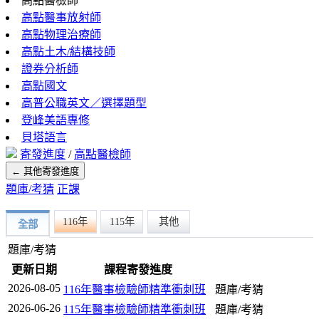
高點醫檢師
高點醫事放射師
高點物理治療師
高點土木/結構技師
證券分析師
高點國文
高普公職英文／選擇題型
登峰美語專修
貝塔語言
寄發進度
/
高點醫檢師
← 其他寄發進度
題庫/考猜
正課
116年
115年
其他
全部
題庫/考猜
更新日期
課程寄發進度
2026-08-05
116年醫事檢驗師精準衝刺班
題庫/考猜
2026-06-26
115年醫事檢驗師精準衝刺班
題庫/考猜