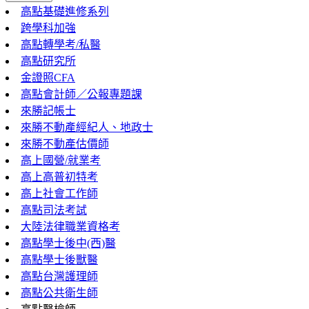
高點基礎進修系列
跨學科加強
高點轉學考/私醫
高點研究所
金證照CFA
高點會計師／公報專題課
來勝記帳士
來勝不動產經紀人、地政士
來勝不動產估價師
高上國營/就業考
高上高普初特考
高上社會工作師
高點司法考試
大陸法律職業資格考
高點學士後中(西)醫
高點學士後獸醫
高點台灣護理師
高點公共衛生師