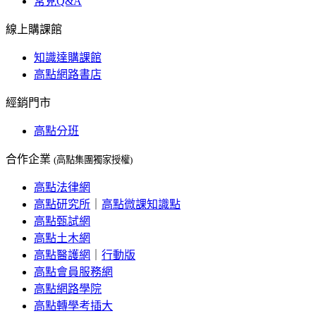
常見Q&A
線上購課館
知識達購課館
高點網路書店
經銷門市
高點分班
合作企業
(高點集團獨家授權)
高點法律網
高點研究所
｜
高點微課知識點
高點甄試網
高點土木網
高點醫護網
｜
行動版
高點會員服務網
高點網路學院
高點轉學考插大