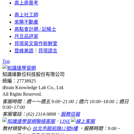
高上高普考
高上社工師
來勝不動產
高點會計網 / 記帳士
月旦品評家
貝塔英文寫作新鮮室
登峰美語
｜
貝塔語言
Top
知識達數位科技股份有限公司
統編：27738925
iBrain Knowledge Lab Co., Ltd.
All Rights Reserved.
客服時間：週一～週五 9:00~21:00；週六 10:00~18:00；週日
9:00~17:00
客服電話：(02) 2314-9898．
服務信箱
．
LINE
教材領發中心
台北市館前路12號8樓
，服務時間：9:00 ~