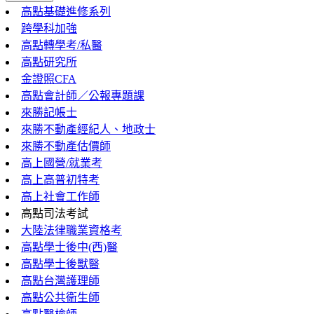
高點基礎進修系列
跨學科加強
高點轉學考/私醫
高點研究所
金證照CFA
高點會計師／公報專題課
來勝記帳士
來勝不動產經紀人、地政士
來勝不動產估價師
高上國營/就業考
高上高普初特考
高上社會工作師
高點司法考試
大陸法律職業資格考
高點學士後中(西)醫
高點學士後獸醫
高點台灣護理師
高點公共衛生師