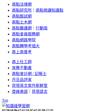
高點法律網
高點研究所
｜
高點微課知識點
高點甄試網
高點土木網
高點醫護網
｜
行動版
高點會員服務網
高點網路學院
高點轉學考插大
高上高普考
高上社工師
來勝不動產
高點會計網 / 記帳士
月旦品評家
貝塔英文寫作新鮮室
登峰美語
｜
貝塔語言
Top