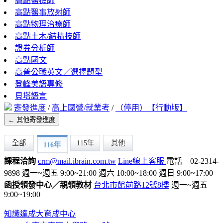
高點醫檢師
高點醫事放射師
高點物理治療師
高點土木/結構技師
證券分析師
高點國文
高普公職英文／選擇題型
登峰美語專修
貝塔語言
寄發進度
/
高上國營/就業考
/
（停用）【行動版】
← 其他寄發進度
全部
115年
其他
116年
課程洽詢
crm@mail.ibrain.com.tw
Line線上客服
電話 02-2314-
9898
週一~週五 9:00~21:00
週六 10:00~18:00
週日 9:00~17:00
函授領發中心／親領教材
台北市館前路12號8樓
週一~週五
9:00~19:00
知識達成大育成中心