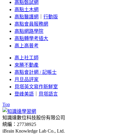
高點甄試網
高點土木網
高點醫護網
｜
行動版
高點會員服務網
高點網路學院
高點轉學考插大
高上高普考
高上社工師
來勝不動產
高點會計網 / 記帳士
月旦品評家
貝塔英文寫作新鮮室
登峰美語
｜
貝塔語言
Top
知識達數位科技股份有限公司
統編：27738925
iBrain Knowledge Lab Co., Ltd.