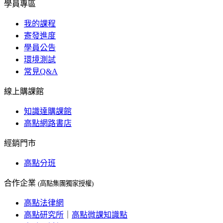
學員專區
我的課程
寄發進度
學員公告
環境測試
常見Q&A
線上購課館
知識達購課館
高點網路書店
經銷門市
高點分班
合作企業
(高點集團獨家授權)
高點法律網
高點研究所
｜
高點微課知識點