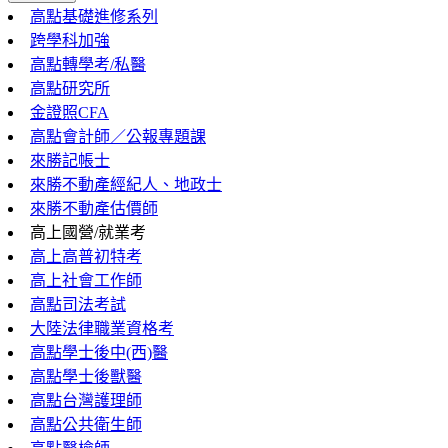
高點基礎進修系列
跨學科加強
高點轉學考/私醫
高點研究所
金證照CFA
高點會計師／公報專題課
來勝記帳士
來勝不動產經紀人、地政士
來勝不動產估價師
高上國營/就業考
高上高普初特考
高上社會工作師
高點司法考試
大陸法律職業資格考
高點學士後中(西)醫
高點學士後獸醫
高點台灣護理師
高點公共衛生師