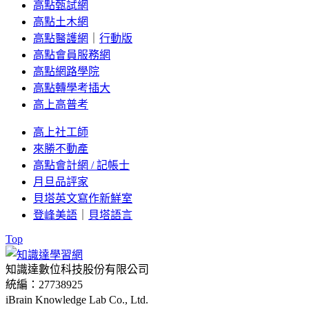
高點甄試網
高點土木網
高點醫護網
｜
行動版
高點會員服務網
高點網路學院
高點轉學考插大
高上高普考
高上社工師
來勝不動產
高點會計網 / 記帳士
月旦品評家
貝塔英文寫作新鮮室
登峰美語
｜
貝塔語言
Top
知識達數位科技股份有限公司
統編：27738925
iBrain Knowledge Lab Co., Ltd.