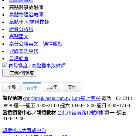
高點醫檢師
高點醫事放射師
高點物理治療師
高點土木/結構技師
證券分析師
高點國文
高普公職英文／選擇題型
登峰美語專修
貝塔語言
寄發進度
/
高點醫事放射師
← 其他寄發進度
全部
115年
其他
116年
課程洽詢
crm@mail.ibrain.com.tw
Line線上客服
電話 02-2314-
9898
週一~週五 9:00~21:00
週六 10:00~18:00
週日 9:00~17:00
函授領發中心／親領教材
台北市館前路12號8樓
週一~週五
9:00~19:00
知識達成大育成中心