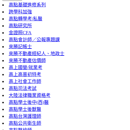
高點基礎進修系列
跨學科加強
高點轉學考/私醫
高點研究所
金證照CFA
高點會計師／公報專題課
來勝記帳士
來勝不動產經紀人、地政士
來勝不動產估價師
高上國營/就業考
高上高普初特考
高上社會工作師
高點司法考試
大陸法律職業資格考
高點學士後中(西)醫
高點學士後獸醫
高點台灣護理師
高點公共衛生師