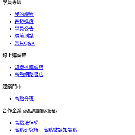
學員專區
我的課程
寄發進度
學員公告
環境測試
常見Q&A
線上購課館
知識達購課館
高點網路書店
經銷門市
高點分班
合作企業
(高點集團獨家授權)
高點法律網
高點研究所
｜
高點微課知識點