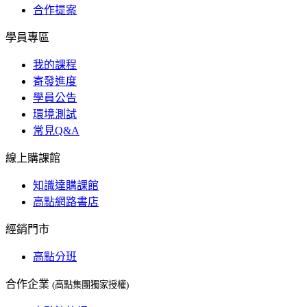
合作提案
學員專區
我的課程
寄發進度
學員公告
環境測試
常見Q&A
線上購課館
知識達購課館
高點網路書店
經銷門市
高點分班
合作企業
(高點集團獨家授權)