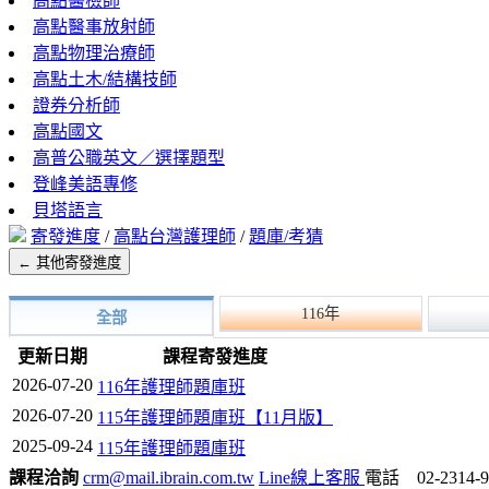
高點醫檢師
高點醫事放射師
高點物理治療師
高點土木/結構技師
證券分析師
高點國文
高普公職英文／選擇題型
登峰美語專修
貝塔語言
寄發進度
/
高點台灣護理師
/
題庫/考猜
← 其他寄發進度
116年
全部
更新日期
課程寄發進度
2026-07-20
116年護理師題庫班
2026-07-20
115年護理師題庫班【11月版】
2025-09-24
115年護理師題庫班
課程洽詢
crm@mail.ibrain.com.tw
Line線上客服
電話 02-2314-9