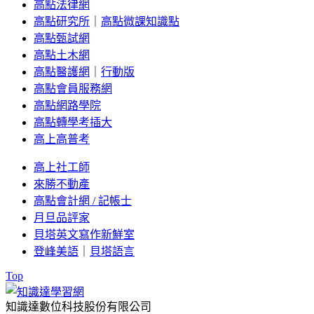
高點法律網
高點研究所
｜
高點微課知識點
高點甄試網
高點土木網
高點醫護網
｜
行動版
高點會員服務網
高點網路學院
高點轉學考插大
高上高普考
高上社工師
來勝不動產
高點會計網 / 記帳士
月旦品評家
貝塔英文寫作新鮮室
登峰美語
｜
貝塔語言
Top
知識達數位科技股份有限公司