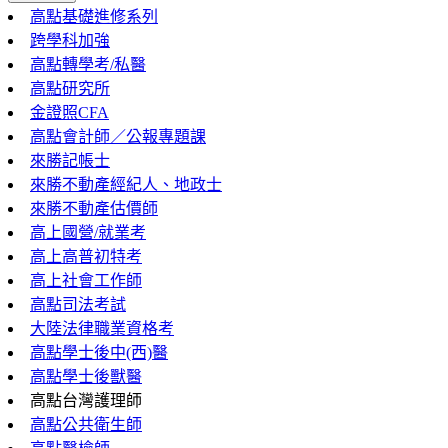
高點基礎進修系列
跨學科加強
高點轉學考/私醫
高點研究所
金證照CFA
高點會計師／公報專題課
來勝記帳士
來勝不動產經紀人、地政士
來勝不動產估價師
高上國營/就業考
高上高普初特考
高上社會工作師
高點司法考試
大陸法律職業資格考
高點學士後中(西)醫
高點學士後獸醫
高點台灣護理師
高點公共衛生師