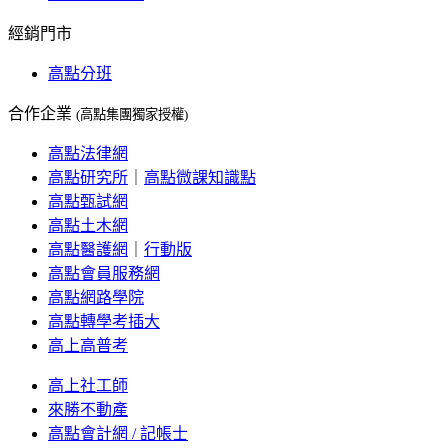
經銷門市
高點分班
合作企業
(高點集團獨家授權)
高點法律網
高點研究所
｜
高點微課知識點
高點甄試網
高點土木網
高點醫護網
｜
行動版
高點會員服務網
高點網路學院
高點轉學考插大
高上高普考
高上社工師
來勝不動產
高點會計網 / 記帳士