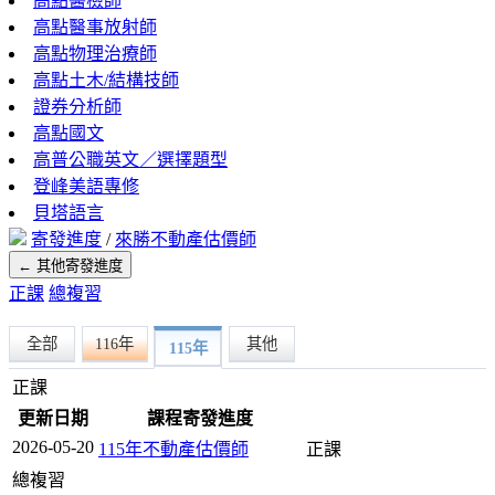
高點醫檢師
高點醫事放射師
高點物理治療師
高點土木/結構技師
證券分析師
高點國文
高普公職英文／選擇題型
登峰美語專修
貝塔語言
寄發進度
/
來勝不動產估價師
← 其他寄發進度
正課
總複習
全部
116年
其他
115年
正課
更新日期
課程寄發進度
2026-05-20
115年不動產估價師
正課
總複習