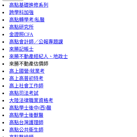
高點基礎進修系列
跨學科加強
高點轉學考/私醫
高點研究所
金證照CFA
高點會計師／公報專題課
來勝記帳士
來勝不動產經紀人、地政士
來勝不動產估價師
高上國營/就業考
高上高普初特考
高上社會工作師
高點司法考試
大陸法律職業資格考
高點學士後中(西)醫
高點學士後獸醫
高點台灣護理師
高點公共衛生師