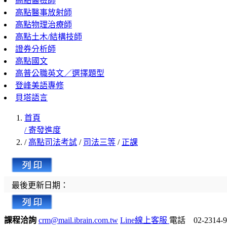
高點醫檢師
高點醫事放射師
高點物理治療師
高點土木/結構技師
證券分析師
高點國文
高普公職英文／選擇題型
登峰美語專修
貝塔語言
首頁
/ 寄發進度
/
高點司法考試
/
司法三等
/
正課
最後更新日期：
課程洽詢
crm@mail.ibrain.com.tw
Line線上客服
電話 02-2314-9