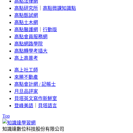
高點法律網
高點研究所
｜
高點微課知識點
高點甄試網
高點土木網
高點醫護網
｜
行動版
高點會員服務網
高點網路學院
高點轉學考插大
高上高普考
高上社工師
來勝不動產
高點會計網 / 記帳士
月旦品評家
貝塔英文寫作新鮮室
登峰美語
｜
貝塔語言
Top
知識達數位科技股份有限公司