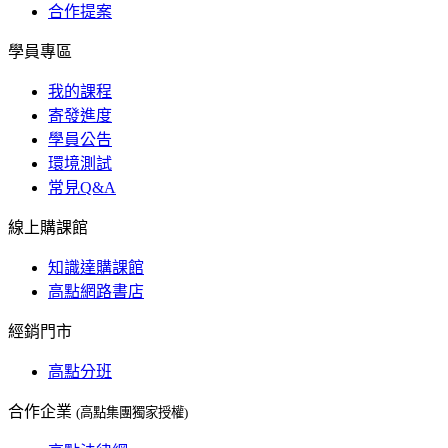
合作提案
學員專區
我的課程
寄發進度
學員公告
環境測試
常見Q&A
線上購課館
知識達購課館
高點網路書店
經銷門市
高點分班
合作企業
(高點集團獨家授權)