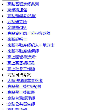
高點基礎進修系列
跨學科加強
高點轉學考/私醫
高點研究所
金證照CFA
高點會計師／公報專題課
來勝記帳士
來勝不動產經紀人、地政士
來勝不動產估價師
高上國營/就業考
高上高普初特考
高上社會工作師
高點司法考試
大陸法律職業資格考
高點學士後中(西)醫
高點學士後獸醫
高點台灣護理師
高點公共衛生師