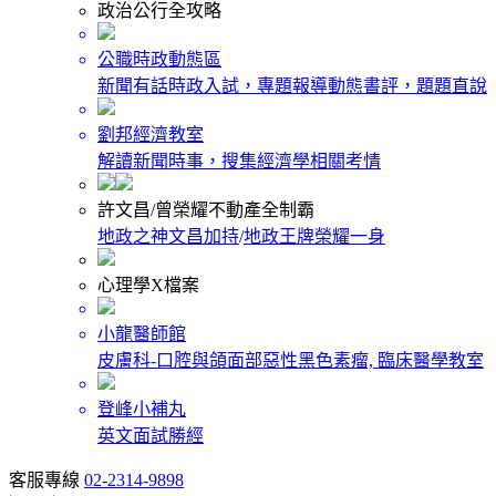
政治公行全攻略
公職時政動態區
新聞有話時政入試，專題報導動態書評，題題直說
劉邦經濟教室
解讀新聞時事，搜集經濟學相關考情
許文昌/曾榮耀不動產全制霸
地政之神文昌加持
/
地政王牌榮耀一身
心理學X檔案
小龍醫師館
皮膚科-口腔與頜面部惡性黑色素瘤, 臨床醫學教室
登峰小補丸
英文面試勝經
客服專線
02-2314-9898