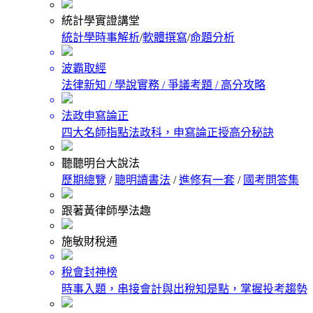
統計學實證講堂
統計學時事解析
/
軟體撰寫
/
命題分析
波霸取經
法律新知 / 學說實務 / 爭議考題 / 高分攻略
法政申寫論正
四大名師指點法政科，申寫論正授高分秘訣
聽聽明台大說法
歷期總覽
/
聰明讀書法
/
進修有一套
/
國考問答集
跟著黃律師學法趣
施敏財稅通
稅會封神榜
時事入題，串接會計與出稅知是點，掌握投考趨勢