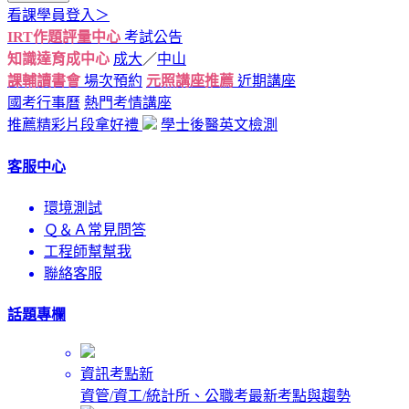
看課學員登入＞
IRT作題評量中心
考試公告
知識達育成中心
成大
／
中山
課輔讀書會
場次預約
元照講座推薦
近期講座
國考行事曆
熱門考情講座
推薦精彩片段拿好禮
學士後醫英文檢測
客服中心
環境測試
Ｑ＆Ａ常見問答
工程師幫幫我
聯絡客服
話題專欄
資訊考點新
資管/資工/統計所、公職考最新考點與趨勢