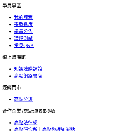
學員專區
我的課程
寄發進度
學員公告
環境測試
常見Q&A
線上購課館
知識達購課館
高點網路書店
經銷門市
高點分班
合作企業
(高點集團獨家授權)
高點法律網
高點研究所
｜
高點微課知識點