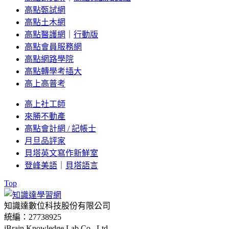
高點甄試網
高點土木網
高點醫護網
｜
行動版
高點會員服務網
高點網路學院
高點轉學考插大
高上高普考
高上社工師
來勝不動產
高點會計網 / 記帳士
月旦品評家
貝塔英文寫作新鮮室
登峰美語
｜
貝塔語言
Top
知識達數位科技股份有限公司
統編：27738925
iBrain Knowledge Lab Co., Ltd.