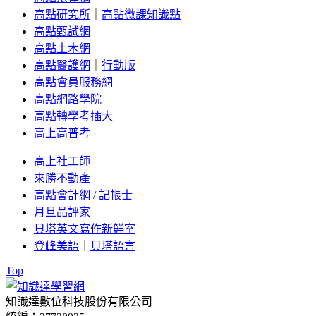
高點研究所
｜
高點微課知識點
高點甄試網
高點土木網
高點醫護網
｜
行動版
高點會員服務網
高點網路學院
高點轉學考插大
高上高普考
高上社工師
來勝不動產
高點會計網 / 記帳士
月旦品評家
貝塔英文寫作新鮮室
登峰美語
｜
貝塔語言
Top
知識達數位科技股份有限公司