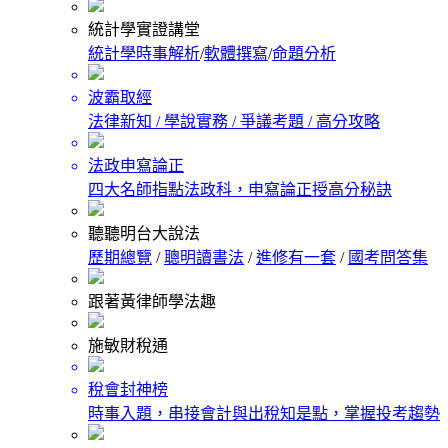
統計學實證講堂
統計學時事解析
/
軟體撰寫
/
命題分析
波霸取經
法律新知 / 學說實務 / 爭議考題 / 高分攻略
法政申寫論正
四大名師指點法政科，申寫論正授高分秘訣
聽聽明台大說法
歷期總覽
/
聰明讀書法
/
進修有一套
/
國考問答集
跟著黃律師學法趣
施敏財稅通
稅會封神榜
時事入題，串接會計與出稅知是點，掌握投考趨勢