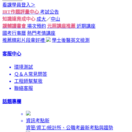
看課學員登入＞
IRT作題評量中心
考試公告
知識達育成中心
成大
／
中山
課輔讀書會
場次預約
元照講座推薦
近期講座
國考行事曆
熱門考情講座
推薦精彩片段拿好禮
學士後醫英文檢測
客服中心
環境測試
Ｑ＆Ａ常見問答
工程師幫幫我
聯絡客服
話題專欄
資訊考點新
資管/資工/統計所、公職考最新考點與趨勢