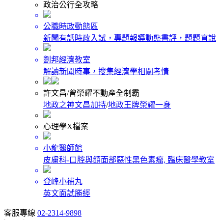
政治公行全攻略
公職時政動態區
新聞有話時政入試，專題報導動態書評，題題直說
劉邦經濟教室
解讀新聞時事，搜集經濟學相關考情
許文昌/曾榮耀不動產全制霸
地政之神文昌加持
/
地政王牌榮耀一身
心理學X檔案
小龍醫師館
皮膚科-口腔與頜面部惡性黑色素瘤, 臨床醫學教室
登峰小補丸
英文面試勝經
客服專線
02-2314-9898