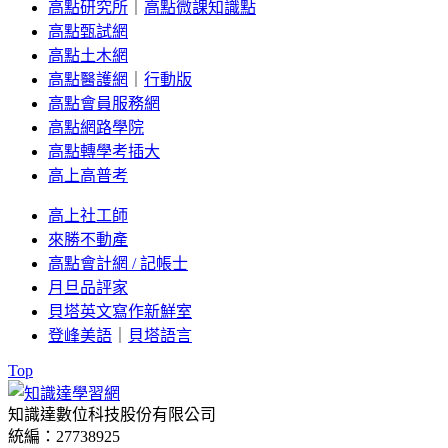
高點研究所
｜
高點微課知識點
高點甄試網
高點土木網
高點醫護網
｜
行動版
高點會員服務網
高點網路學院
高點轉學考插大
高上高普考
高上社工師
來勝不動產
高點會計網 / 記帳士
月旦品評家
貝塔英文寫作新鮮室
登峰美語
｜
貝塔語言
Top
知識達數位科技股份有限公司
統編：27738925