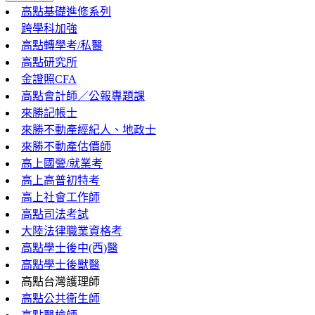
高點基礎進修系列
跨學科加強
高點轉學考/私醫
高點研究所
金證照CFA
高點會計師／公報專題課
來勝記帳士
來勝不動產經紀人、地政士
來勝不動產估價師
高上國營/就業考
高上高普初特考
高上社會工作師
高點司法考試
大陸法律職業資格考
高點學士後中(西)醫
高點學士後獸醫
高點台灣護理師
高點公共衛生師