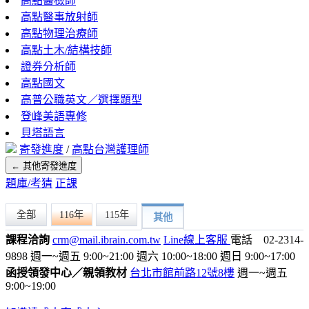
高點醫檢師
高點醫事放射師
高點物理治療師
高點土木/結構技師
證券分析師
高點國文
高普公職英文／選擇題型
登峰美語專修
貝塔語言
寄發進度
/
高點台灣護理師
← 其他寄發進度
題庫/考猜
正課
全部
116年
115年
其他
課程洽詢
crm@mail.ibrain.com.tw
Line線上客服
電話 02-2314-
9898
週一~週五 9:00~21:00
週六 10:00~18:00
週日 9:00~17:00
函授領發中心／親領教材
台北市館前路12號8樓
週一~週五
9:00~19:00